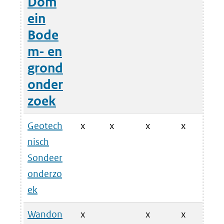
Dom
ein
Bode
m- en
grond
onder
zoek
Geotech
x
x
x
x
nisch
Sondeer
onderzo
ek
Wandon
x
x
x