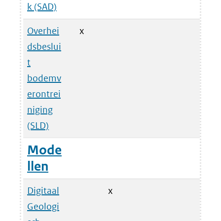
k (SAD)
Overhei
x
dsbeslui
t
bodemv
erontrei
niging
(SLD)
Mode
llen
Digitaal
x
Geologi