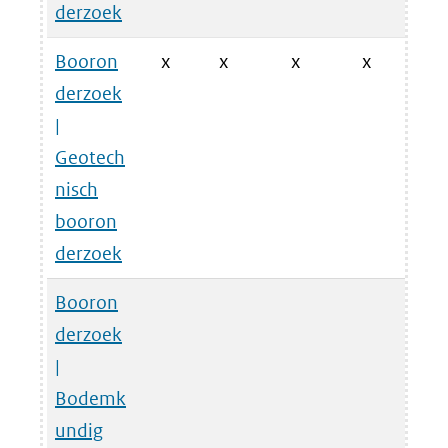
derzoek
Booron
x
x
x
x
x
derzoek
|
Geotech
nisch
booron
derzoek
Booron
x
derzoek
|
Bodemk
undig