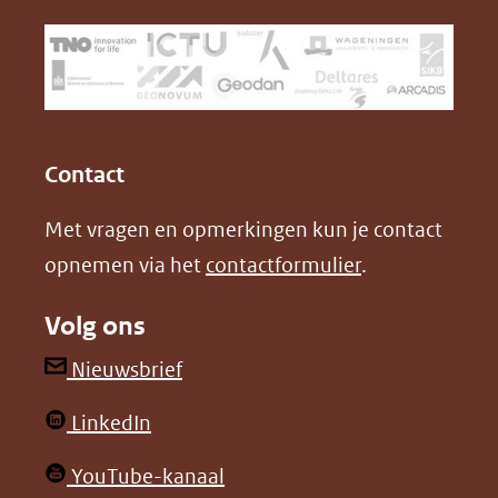
venster)
b
e
(verwijst
o
d
naar
o
I
een
k
n
(opent
(opent
andere
in
in
website)
Contact
nieuw
nieuw
Met vragen en opmerkingen kun je contact
venster)
venster)
opnemen via het
contactformulier
.
(verwijst
(verwijst
naar
naar
Volg ons
een
een
andere
andere
(opent
Nieuwsbrief
website)
website)
in
(opent
LinkedIn
nieuw
in
venster)
(opent
YouTube-kanaal
nieuw