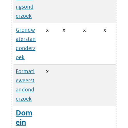
ngsond
erzoek
Grondw
x
x
x
x
aterstan
donderz
oek
Formati
x
eweerst
andond
erzoek
Dom
ein