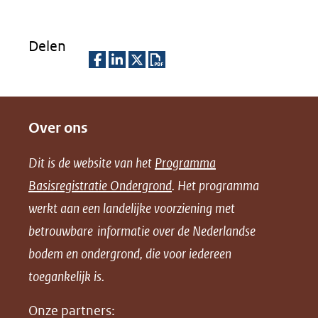
Delen
D
D
D
D
e
e
e
o
Over ons
l
l
l
w
e
e
e
n
Dit is de website van het
Programma
n
n
n
l
Basisregistratie Ondergrond
. Het programma
o
o
o
o
werkt aan een landelijke voorziening met
p
p
p
a
betrouwbare informatie over de Nederlandse
F
L
X
d
bodem en ondergrond, die voor iedereen
(opent
a
i
P
in
toegankelijk is.
c
n
D
nieuw
e
k
F
Onze partners: