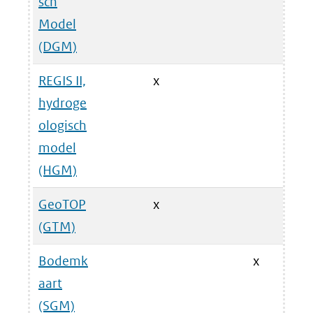
sch
Model
(DGM)
REGIS II,
x
hydroge
ologisch
model
(HGM)
GeoTOP
x
(GTM)
Bodemk
x
aart
(SGM)