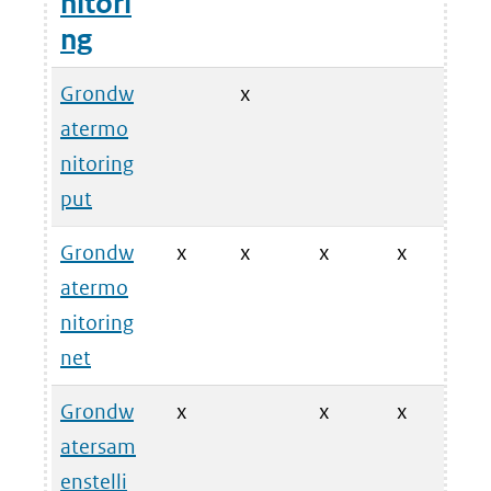
nitori
ng
Grondw
x
atermo
nitoring
put
Grondw
x
x
x
x
atermo
nitoring
net
Grondw
x
x
x
atersam
enstelli