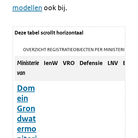
modellen
ook bij.
Deze tabel scrollt horizontaal
OVERZICHT REGISTRATIEOBJECTEN PER MINISTERIE
Ministerie
IenW
VRO
Defensie
LNV
EZK
van
Dom
ein
Gron
dwat
ermo