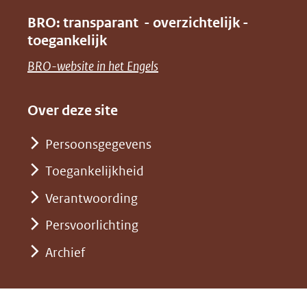
(verwijst
in
venster)
BRO: transparant - overzichtelijk -
naar
nieuw
toegankelijk
(verwijst
een
venster)
naar
(opent
BRO-website in het Engels
andere
(verwijst
een
in
website)
naar
andere
nieuw
Over deze site
een
website)
venster)
andere
Persoonsgegevens
(verwijst
website)
Toegankelijkheid
naar
een
Verantwoording
andere
Persvoorlichting
website)
Archief