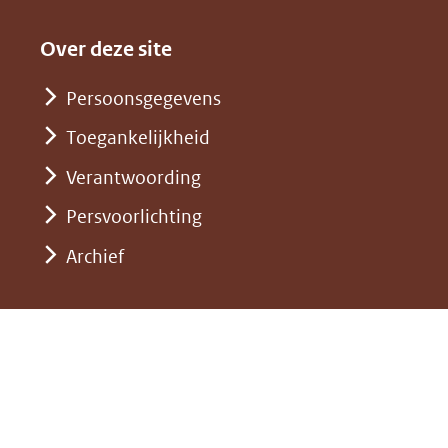
een
in
website)
naar
andere
nieuw
Over deze site
een
website)
venster)
andere
Persoonsgegevens
(verwijst
website)
Toegankelijkheid
naar
een
Verantwoording
andere
Persvoorlichting
website)
Archief