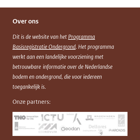
D
D
D
e
e
e
Over ons
l
l
l
e
e
e
Dit is de website van het
Programma
n
n
n
Basisregistratie Ondergrond
. Het programma
o
o
o
werkt aan een landelijke voorziening met
p
p
p
betrouwbare informatie over de Nederlandse
F
L
X
bodem en ondergrond, die voor iedereen
(opent
a
i
in
toegankelijk is.
c
n
nieuw
e
k
Onze partners:
venster)
b
e
(verwijst
o
d
naar
o
I
een
k
n