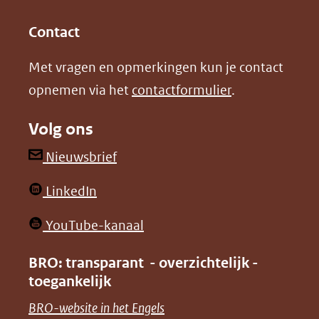
(opent
(opent
andere
in
in
website)
Contact
nieuw
nieuw
Met vragen en opmerkingen kun je contact
venster)
venster)
opnemen via het
contactformulier
.
(verwijst
(verwijst
naar
naar
Volg ons
een
een
andere
andere
(opent
Nieuwsbrief
website)
website)
in
(opent
LinkedIn
nieuw
in
venster)
(opent
YouTube-kanaal
nieuw
(verwijst
in
venster)
BRO: transparant - overzichtelijk -
naar
nieuw
toegankelijk
(verwijst
een
venster)
naar
(opent
BRO-website in het Engels
andere
(verwijst