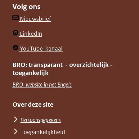
Volg ons
een
een
andere
andere
(opent
Nieuwsbrief
website)
website)
in
(opent
LinkedIn
nieuw
in
venster)
(opent
YouTube-kanaal
nieuw
(verwijst
in
venster)
BRO: transparant - overzichtelijk -
naar
nieuw
toegankelijk
(verwijst
een
venster)
naar
(opent
BRO-website in het Engels
andere
(verwijst
een
in
website)
naar
andere
nieuw
Over deze site
een
website)
venster)
andere
Persoonsgegevens
(verwijst
website)
Toegankelijkheid
naar