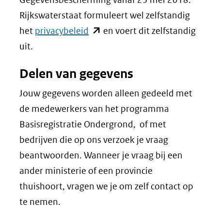
Rijkswaterstaat formuleert wel zelfstandig
(opent
het
privacybeleid
en voert dit zelfstandig
in
uit.
nieuw
Delen van gegevens
venster)
(verwijst
Jouw gegevens worden alleen gedeeld met
naar
de medewerkers van het programma
een
Basisregistratie Ondergrond, of met
andere
bedrijven die op ons verzoek je vraag
website)
beantwoorden. Wanneer je vraag bij een
ander ministerie of een provincie
thuishoort, vragen we je om zelf contact op
te nemen.