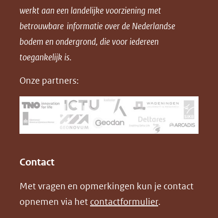
werkt aan een landelijke voorziening met
p
p
p
a
betrouwbare informatie over de Nederlandse
F
L
X
d
bodem en ondergrond, die voor iedereen
(opent
a
i
P
in
toegankelijk is.
c
n
D
nieuw
e
k
F
Onze partners:
venster)
b
e
(verwijst
o
d
naar
o
I
een
k
n
(opent
(opent
andere
in
in
website)
Contact
nieuw
nieuw
Met vragen en opmerkingen kun je contact
venster)
venster)
opnemen via het
contactformulier
.
(verwijst
(verwijst
naar
naar