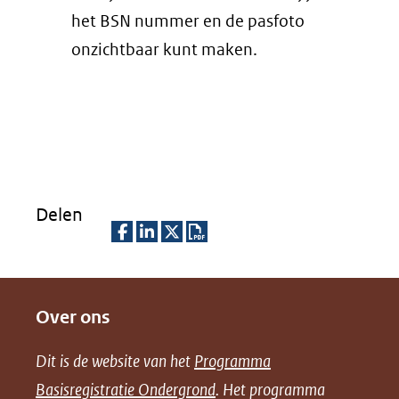
nieuw
het BSN nummer en de pasfoto
venster)
onzichtbaar kunt maken.
(verwijst
naar
een
andere
website)
Delen
D
D
D
D
e
e
e
o
Over ons
l
l
l
w
e
e
e
n
Dit is de website van het
Programma
n
n
n
l
Basisregistratie Ondergrond
. Het programma
o
o
o
o