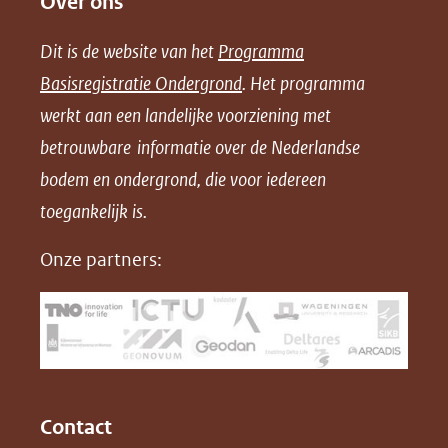
Over ons
l
l
l
w
e
e
e
n
Dit is de website van het
Programma
n
n
n
l
Basisregistratie Ondergrond
. Het programma
o
o
o
o
werkt aan een landelijke voorziening met
p
p
p
a
betrouwbare informatie over de Nederlandse
F
L
X
d
bodem en ondergrond, die voor iedereen
(opent
a
i
P
in
toegankelijk is.
c
n
D
nieuw
e
k
F
Onze partners:
venster)
b
e
(verwijst
o
d
naar
o
I
een
k
n
(opent
(opent
andere
in
in
website)
Contact