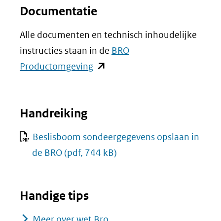
Documentatie
Alle documenten en technisch inhoudelijke
instructies staan in de
BRO
(opent
Productomgeving
in
nieuw
Handreiking
venster)
(verwijst
Beslisboom sondeergegevens opslaan in
naar
de BRO
(pdf, 744 kB)
een
andere
website)
Handige tips
Meer over wet Bro