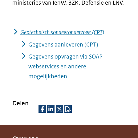
ministeries van IenW, BZK, Defensie en LNV.
Geotechnisch sondeeronderzoek (CPT)
Gegevens aanleveren (CPT)
Gegevens opvragen via SOAP
webservices en andere
mogelijkheden
Delen
D
D
D
D
e
e
e
o