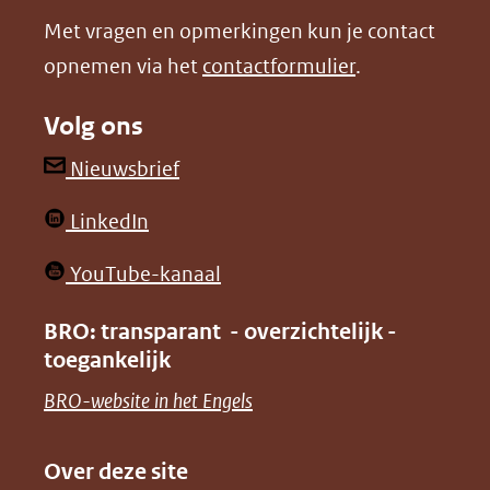
nieuw
nieuw
Met vragen en opmerkingen kun je contact
venster)
venster)
opnemen via het
contactformulier
.
(verwijst
(verwijst
naar
naar
Volg ons
een
een
andere
andere
(opent
Nieuwsbrief
website)
website)
in
(opent
LinkedIn
nieuw
in
venster)
(opent
YouTube-kanaal
nieuw
(verwijst
in
venster)
BRO: transparant - overzichtelijk -
naar
nieuw
toegankelijk
(verwijst
een
venster)
naar
(opent
BRO-website in het Engels
andere
(verwijst
een
in
website)
naar
andere
nieuw
Over deze site
een