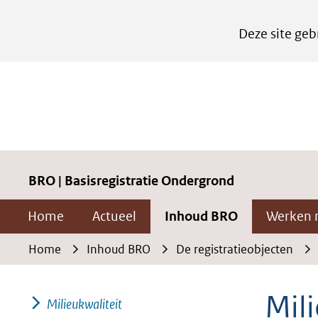
Cookies
Deze site geb
instellen
Hier
kan
het
gebruik
van
cookies
BRO | Basisregistratie Ondergrond
op
Home
Actueel
Inhoud BRO
Werken 
deze
website
Home
Inhoud BRO
De registratieobjecten
worden
toegestaan
Mil
Milieukwaliteit
of