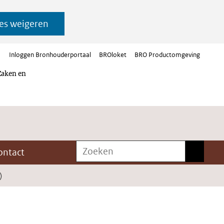
es weigeren
Inloggen Bronhouderportaal
BROloket
BRO Productomgeving
Zaken en
Zoeken
Zoeken
ontact
)