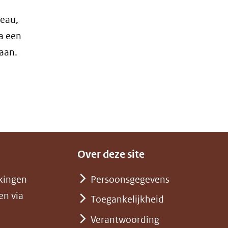
reau,
a een
 aan.
Over deze site
kingen
Persoonsgegevens
en via
Toegankelijkheid
Verantwoording