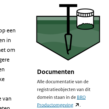
op een
en in
 het om
gere
en
Documenten
ke
Alle documentatie van de
registratieobjecten van dit
domein staan in de
BRO
e van
(opent
Productomgeving
.
eten