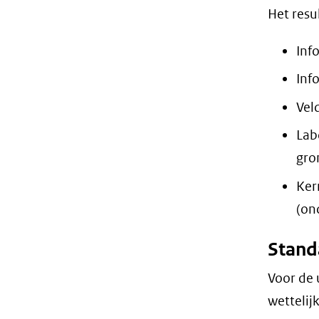
Het resu
Inf
Inf
Vel
Lab
gro
Ker
(on
Stand
Voor de 
wettelij