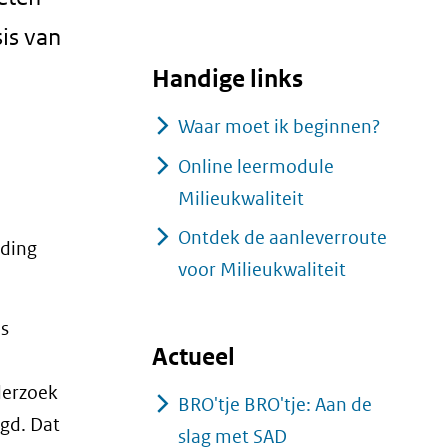
in
sis van
nieuw
Handige links
venster)
(verwijst
Waar moet ik beginnen?
naar
Online leermodule
een
Milieukwaliteit
andere
Ontdek de aanleverroute
website)
lding
voor Milieukwaliteit
.
is
Actueel
derzoek
BRO'tje BRO'tje: Aan de
igd. Dat
slag met SAD