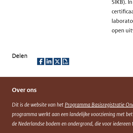
SIKB). I
certific
laborato
open uit
Delen
D
D
D
D
e
e
e
o
Over ons
l
l
l
w
e
e
e
n
Dit is de website van het
Programma Basisregistratie On
n
n
n
l
programma werkt aan een landelijke voorziening met be
o
o
o
o
de Nederlandse bodem en ondergrond, die voor iedereen t
p
p
p
a