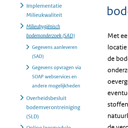
Implementatie
geweigerd.
bod
Milieukwaliteit
Milieuhygiënisch
Met ee
bodemonderzoek (SAD)
locatie
Gegevens aanleveren
(SAD)
de bode
Gegevens opvragen via
onderz
SOAP webservices en
oeverg
andere mogelijkheden
eventu
Overheidsbesluit
stoffe
bodemverontreiniging
natuur
(SLD)
de ver
Online leermodule