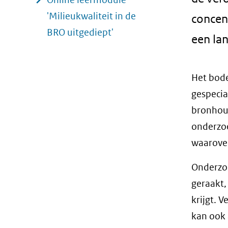
'Milieukwaliteit in de
concent
BRO uitgediept'
een la
Het bod
gespecia
bronhoud
onderzoe
waarover
Onderzoe
geraakt,
krijgt. 
kan ook 