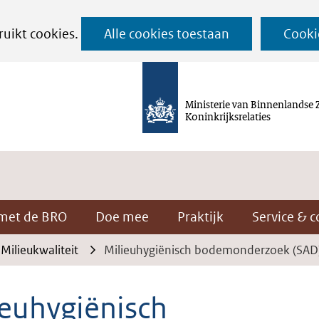
Ga
ruikt cookies.
Alle cookies toestaan
Cooki
naar
de
inhoud
Ministerie van Binnenlandse 
Koninkrijksrelaties
met de BRO
Doe mee
Praktijk
Service & c
Milieukwaliteit
Milieuhygiënisch bodemonderzoek (SAD
ieuhygiënisch