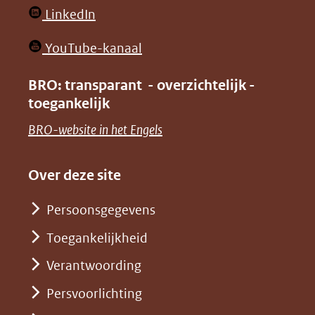
website)
website)
in
(opent
LinkedIn
nieuw
in
venster)
(opent
YouTube-kanaal
nieuw
(verwijst
in
venster)
BRO: transparant - overzichtelijk -
naar
nieuw
toegankelijk
(verwijst
een
venster)
naar
(opent
BRO-website in het Engels
andere
(verwijst
een
in
website)
naar
andere
nieuw
Over deze site
een
website)
venster)
andere
Persoonsgegevens
(verwijst
website)
Toegankelijkheid
naar
een
Verantwoording
andere
Persvoorlichting
website)