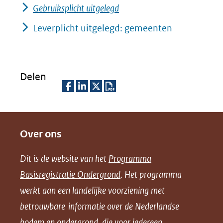
Gebruiksplicht uitgelegd
Leverplicht uitgelegd: gemeenten
Delen
D
D
D
D
e
e
e
o
Over ons
l
l
l
w
e
e
e
n
Dit is de website van het
Programma
n
n
n
l
Basisregistratie Ondergrond
. Het programma
o
o
o
o
werkt aan een landelijke voorziening met
p
p
p
a
betrouwbare informatie over de Nederlandse
F
L
X
d
bodem en ondergrond, die voor iedereen
(opent