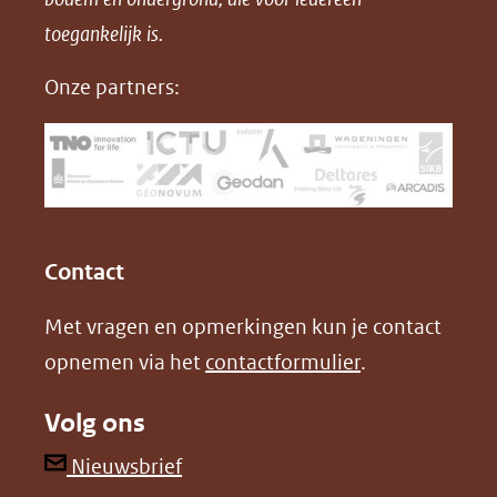
a
i
P
in
toegankelijk is.
c
n
D
nieuw
e
k
F
Onze partners:
venster)
b
e
(verwijst
o
d
naar
o
I
een
k
n
(opent
(opent
andere
in
in
website)
Contact
nieuw
nieuw
Met vragen en opmerkingen kun je contact
venster)
venster)
opnemen via het
contactformulier
.
(verwijst
(verwijst
naar
naar
Volg ons
een
een
andere
andere
(opent
Nieuwsbrief