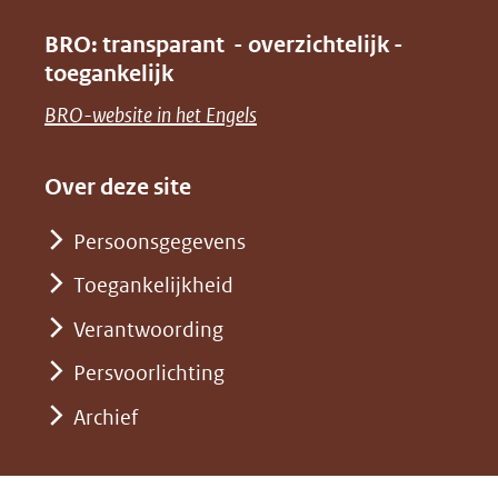
nieuw
(verwijst
in
venster)
BRO: transparant - overzichtelijk -
naar
nieuw
toegankelijk
(verwijst
een
venster)
naar
(opent
BRO-website in het Engels
andere
(verwijst
een
in
website)
naar
andere
nieuw
Over deze site
een
website)
venster)
andere
Persoonsgegevens
(verwijst
website)
Toegankelijkheid
naar
een
Verantwoording
andere
Persvoorlichting
website)
Archief