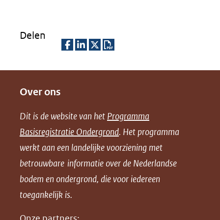
Delen
D
D
D
D
e
e
e
o
Over ons
l
l
l
w
e
e
e
n
Dit is de website van het
Programma
n
n
n
l
Basisregistratie Ondergrond
. Het programma
o
o
o
o
werkt aan een landelijke voorziening met
p
p
p
a
betrouwbare informatie over de Nederlandse
F
L
X
d
bodem en ondergrond, die voor iedereen
(opent
a
i
P
in
toegankelijk is.
c
n
D
nieuw
e
k
F
Onze partners: