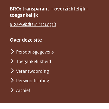
(verwijst
in
venster)
BRO: transparant - overzichtelijk -
naar
nieuw
toegankelijk
(verwijst
een
venster)
naar
(opent
BRO-website in het Engels
andere
(verwijst
een
in
website)
naar
andere
nieuw
Over deze site
een
website)
venster)
andere
Persoonsgegevens
(verwijst
website)
Toegankelijkheid
naar
een
Verantwoording
andere
Persvoorlichting
website)
Archief