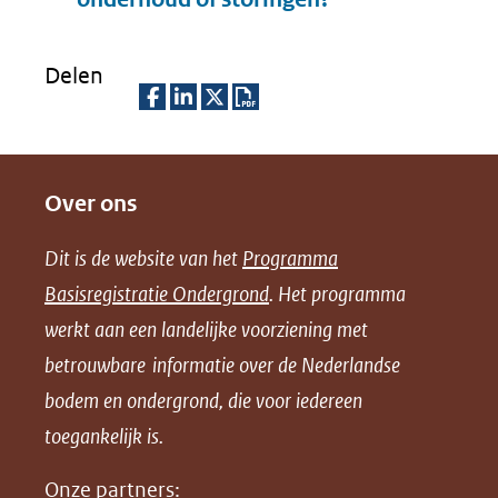
Delen
D
D
D
D
e
e
e
o
Over ons
l
l
l
w
e
e
e
n
Dit is de website van het
Programma
n
n
n
l
Basisregistratie Ondergrond
. Het programma
o
o
o
o
werkt aan een landelijke voorziening met
p
p
p
a
betrouwbare informatie over de Nederlandse
F
L
X
d
bodem en ondergrond, die voor iedereen
(opent
a
i
P
in
toegankelijk is.
c
n
D
nieuw
e
k
F
Onze partners: