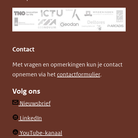
venster)
b
e
(verwijst
o
d
naar
o
I
een
k
n
(opent
(opent
andere
in
in
website)
Contact
nieuw
nieuw
Met vragen en opmerkingen kun je contact
venster)
venster)
opnemen via het
contactformulier
.
(verwijst
(verwijst
naar
naar
Volg ons
een
een
andere
andere
(opent
Nieuwsbrief
website)
website)
in
(opent
LinkedIn
nieuw
in
venster)
(opent
YouTube-kanaal
nieuw