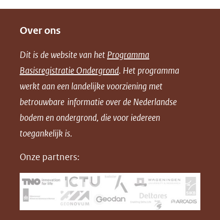
D
D
D
D
e
e
e
o
Over ons
l
l
l
w
e
e
e
n
Dit is de website van het
Programma
n
n
n
l
Basisregistratie Ondergrond
. Het programma
o
o
o
o
werkt aan een landelijke voorziening met
p
p
p
a
betrouwbare informatie over de Nederlandse
F
L
X
d
bodem en ondergrond, die voor iedereen
(opent
a
i
P
in
toegankelijk is.
c
n
D
nieuw
e
k
F
Onze partners:
venster)
b
e
(verwijst
o
d
naar
o
I
een
k
n