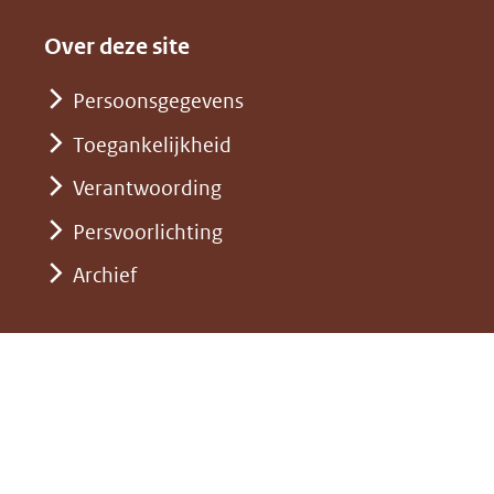
een
in
website)
naar
andere
nieuw
Over deze site
een
website)
venster)
andere
Persoonsgegevens
(verwijst
website)
Toegankelijkheid
naar
een
Verantwoording
andere
Persvoorlichting
website)
Archief