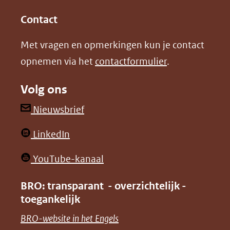
(opent
(opent
andere
in
in
website)
Contact
nieuw
nieuw
Met vragen en opmerkingen kun je contact
venster)
venster)
opnemen via het
contactformulier
.
(verwijst
(verwijst
naar
naar
Volg ons
een
een
andere
andere
(opent
Nieuwsbrief
website)
website)
in
(opent
LinkedIn
nieuw
in
venster)
(opent
YouTube-kanaal
nieuw
(verwijst
in
venster)
BRO: transparant - overzichtelijk -
naar
nieuw
toegankelijk
(verwijst
een
venster)
naar
(opent
BRO-website in het Engels
andere
(verwijst