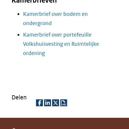
Kamerbrieven
Kamerbrief over bodem en
(opent
ondergrond
in
Kamerbrief over portefeuille
nieuw
Volkshuisvesting en Ruimtelijke
venster)
(opent
ordening
(verwijst
in
naar
nieuw
een
venster)
andere
(verwijst
website)
Delen
naar
een
D
D
D
D
andere
e
e
e
o
website)