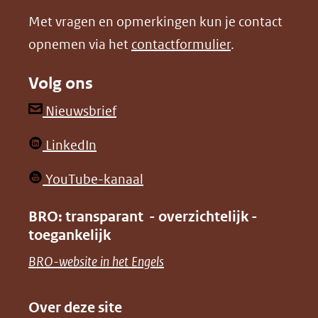
nieuw
nieuw
Met vragen en opmerkingen kun je contact
venster)
venster)
opnemen via het
contactformulier
.
(verwijst
(verwijst
naar
naar
Volg ons
een
een
andere
andere
(opent
Nieuwsbrief
website)
website)
in
(opent
LinkedIn
nieuw
in
venster)
(opent
YouTube-kanaal
nieuw
(verwijst
in
venster)
BRO: transparant - overzichtelijk -
naar
nieuw
toegankelijk
(verwijst
een
venster)
naar
(opent
BRO-website in het Engels
andere
(verwijst
een
in
website)
naar
andere
nieuw
Over deze site
een