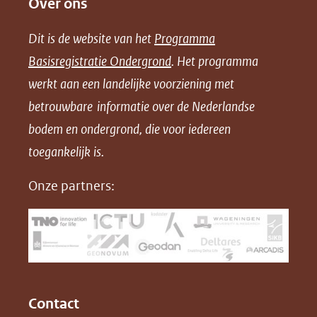
Over ons
l
l
l
w
e
e
e
n
Dit is de website van het
Programma
n
n
n
l
Basisregistratie Ondergrond
. Het programma
o
o
o
o
werkt aan een landelijke voorziening met
p
p
p
a
betrouwbare informatie over de Nederlandse
F
L
X
d
bodem en ondergrond, die voor iedereen
(opent
a
i
P
in
toegankelijk is.
c
n
D
nieuw
e
k
F
Onze partners:
venster)
b
e
(verwijst
o
d
naar
o
I
een
k
n
(opent
(opent
andere
in
in
website)
Contact