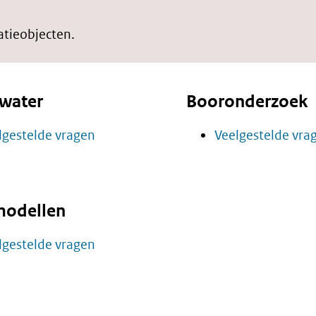
atieobjecten.
water
Booronderzoek
lgestelde vragen
Veelgestelde vra
odellen
lgestelde vragen