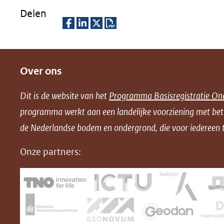
Delen
D
D
D
D
e
e
e
o
Over ons
l
l
l
w
e
e
e
n
Dit is de website van het
Programma Basisregistratie On
n
n
n
l
programma werkt aan een landelijke voorziening met be
o
o
o
o
de Nederlandse bodem en ondergrond, die voor iedereen t
p
p
p
a
F
L
X
d
Onze partners:
(opent
a
i
P
in
c
n
D
nieuw
e
k
F
venster)
b
e
(verwijst
o
d