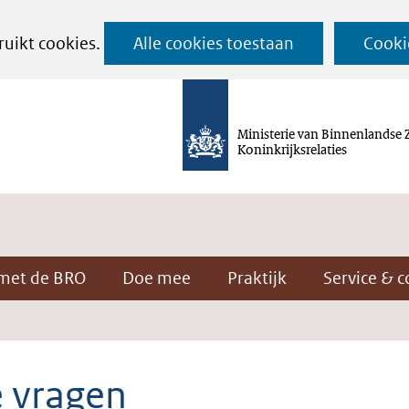
Ga
ruikt cookies.
Alle cookies toestaan
Cooki
naar
de
inhoud
Ministerie van Binnenlandse 
Koninkrijksrelaties
met de BRO
Doe mee
Praktijk
Service & c
e vragen