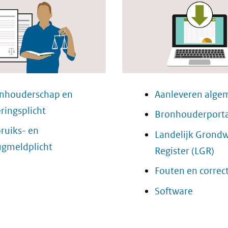
nhouderschap en
Aanleveren alge
eringsplicht
Bronhouderporta
ruiks- en
Landelijk Grond
ugmeldplicht
Register (LGR)
Fouten en correct
Software