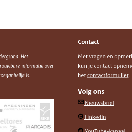
Contact
dergrond
. Het
Met vragen en opmer
trouwbare informatie over
kun je contact opnem
oegankelijk is.
het
contactformulier
.
Volg ons
(opent
Nieuwsbrief
in
(opent
LinkedIn
nieuw
in
venster
(o
YouTube-kanaal