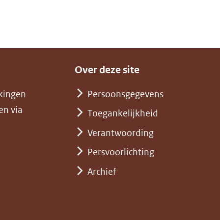
Over deze site
kingen
Persoonsgegevens
en via
Toegankelijkheid
Verantwoording
Persvoorlichting
Archief
)
pent