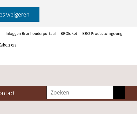
es weigeren
Inloggen Bronhouderportaal
BROloket
BRO Productomgeving
Zaken en
Zoeken
Zoeken
ontact