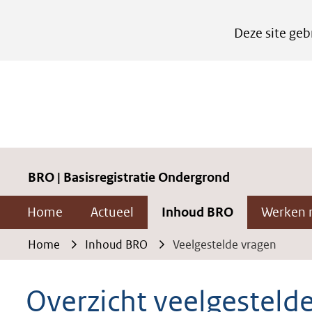
Cookies
Deze site geb
instellen
Hier
kan
het
gebruik
van
cookies
BRO | Basisregistratie Ondergrond
op
Home
Actueel
Inhoud BRO
Werken 
deze
website
Home
Inhoud BRO
Veelgestelde vragen
worden
toegestaan
Overzicht veelgesteld
of