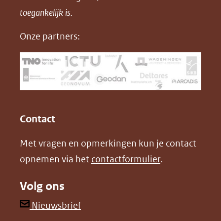
in
toegankelijk is.
c
n
D
nieuw
e
k
F
Onze partners:
venster)
b
e
(verwijst
o
d
naar
o
I
een
k
n
(opent
(opent
andere
in
in
website)
Contact
nieuw
nieuw
Met vragen en opmerkingen kun je contact
venster)
venster)
opnemen via het
contactformulier
.
(verwijst
(verwijst
naar
naar
Volg ons
een
een
andere
andere
(opent
Nieuwsbrief
website)
website)
in