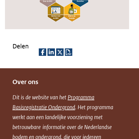
Delen
D
D
D
D
e
e
e
o
Over ons
l
l
l
w
e
e
e
n
Dit is de website van het
Programma
n
n
n
l
Basisregistratie Ondergrond
. Het programma
o
o
o
o
werkt aan een landelijke voorziening met
p
p
p
a
betrouwbare informatie over de Nederlandse
F
L
X
d
bodem en ondergrond, die voor iedereen
(opent
a
i
P