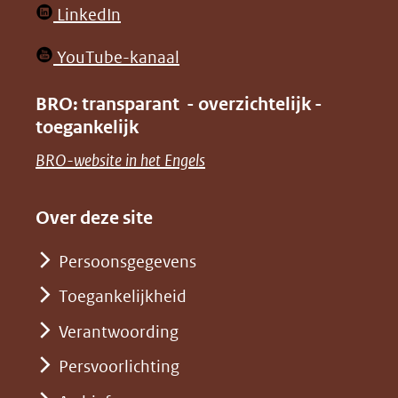
(opent
LinkedIn
nieuw
in
venster)
(opent
YouTube-kanaal
nieuw
(verwijst
in
venster)
BRO: transparant - overzichtelijk -
naar
nieuw
toegankelijk
(verwijst
een
venster)
naar
(opent
BRO-website in het Engels
andere
(verwijst
een
in
website)
naar
andere
nieuw
Over deze site
een
website)
venster)
andere
Persoonsgegevens
(verwijst
website)
Toegankelijkheid
naar
een
Verantwoording
andere
Persvoorlichting
website)