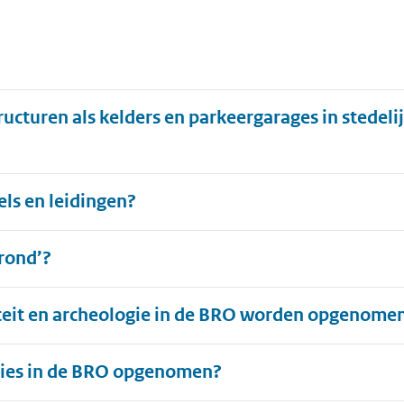
cturen als kelders en parkeergarages in stedeli
ls en leidingen?
grond’?
iteit en archeologie in de BRO worden opgenome
ies in de BRO opgenomen?