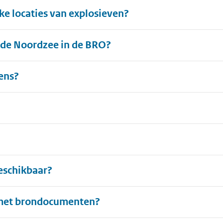
e locaties van explosieven?
de Noordzee in de BRO?
ens?
eschikbaar?
er met brondocumenten?