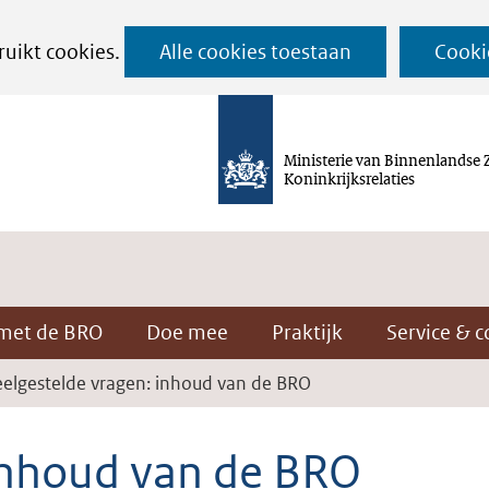
Ga
ruikt cookies.
Alle cookies toestaan
Cooki
naar
de
inhoud
Ministerie van Binnenlandse 
Koninkrijksrelaties
met de BRO
Doe mee
Praktijk
Service & c
eelgestelde vragen: inhoud van de BRO
inhoud van de BRO