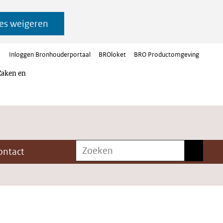
es weigeren
Inloggen Bronhouderportaal
BROloket
BRO Productomgeving
Zaken en
Zoeken
Zoeken
ontact