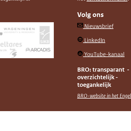
Volg ons
(opent
Nieuwsbrief
in
(opent
LinkedIn
nieuw
in
venster
(o
YouTube-kanaal
nieuw
(verwij
in
venster)
BRO: transparant -
naar
ni
overzichtelijk -
(verwijst
een
ve
toegankelijk
naar
andere
(v
BRO-website in het Engel
een
websit
na
andere
ee
website)
an
we