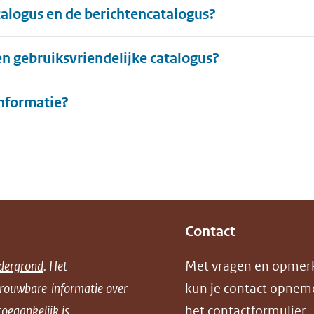
talogus en de berichtencatalogus?
 en gebruiksvriendelijke catalogus?
Uitklappen
nformatie?
Contact
dergrond
. Het
Met vragen en opmer
trouwbare informatie over
kun je contact opnem
oegankelijk is.
het
contactformulier
.