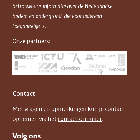
betrouwbare informatie over de Nederlandse
F
L
X
d
bodem en ondergrond, die voor iedereen
(opent
a
i
P
in
toegankelijk is.
c
n
D
nieuw
e
k
F
Onze partners:
venster)
b
e
(verwijst
o
d
naar
o
I
een
k
n
(opent
(opent
andere
in
in
website)
Contact
nieuw
nieuw
Met vragen en opmerkingen kun je contact
venster)
venster)
opnemen via het
contactformulier
.
(verwijst
(verwijst
naar
naar
Volg ons
een
een