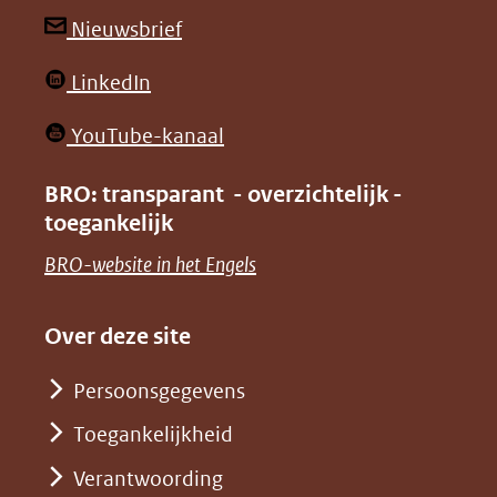
andere
andere
(opent
Nieuwsbrief
website)
website)
in
(opent
LinkedIn
nieuw
in
venster)
(opent
YouTube-kanaal
nieuw
(verwijst
in
venster)
BRO: transparant - overzichtelijk -
naar
nieuw
toegankelijk
(verwijst
een
venster)
naar
(opent
BRO-website in het Engels
andere
(verwijst
een
in
website)
naar
andere
nieuw
Over deze site
een
website)
venster)
andere
Persoonsgegevens
(verwijst
website)
Toegankelijkheid
naar
een
Verantwoording