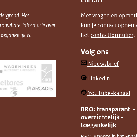
Contact
dergrond
. Het
Met vragen en opmer
trouwbare informatie over
kun je contact opnem
oegankelijk is.
het
contactformulier
.
Volg ons
(opent
Nieuwsbrief
in
(opent
LinkedIn
nieuw
in
venster
(o
YouTube-kanaal
nieuw
(verwij
in
venster)
BRO: transparant -
naar
ni
overzichtelijk -
(verwijst
een
ve
toegankelijk
naar
andere
(v
BRO-website in het Engel
een