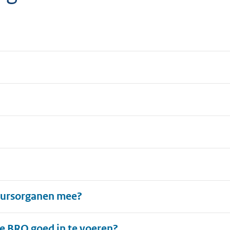
uursorganen mee?
 BRO goed in te voeren?