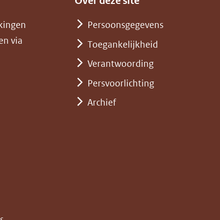
Over deze site
kingen
Persoonsgegevens
en via
Toegankelijkheid
Verantwoording
Persvoorlichting
Archief
)
pent
st
euw
nster)
erwijst
(opent
s