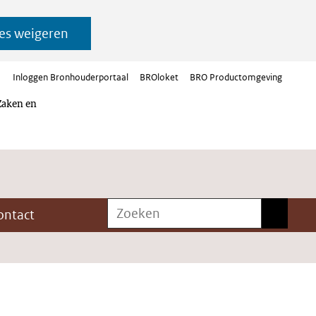
es weigeren
Inloggen Bronhouderportaal
BROloket
BRO Productomgeving
Zaken en
Zoeken
Zoeken
ontact