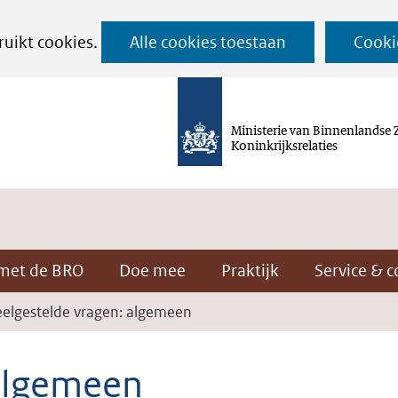
Ga
ruikt cookies.
Alle cookies toestaan
Cooki
naar
de
inhoud
Ministerie van Binnenlandse 
Koninkrijksrelaties
met de BRO
Doe mee
Praktijk
Service & c
eelgestelde vragen: algemeen
 algemeen