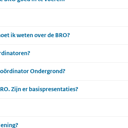
moet ik weten over de BRO?
ördinatoren?
 Coördinator Ondergrond?
BRO. Zijn er basispresentaties?
iening?