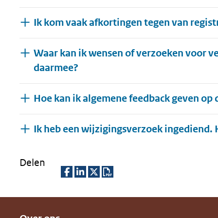
Ik kom vaak afkortingen tegen van regist
Waar kan ik wensen of verzoeken voor v
daarmee?
Hoe kan ik algemene feedback geven op
Ik heb een wijzigingsverzoek ingediend. 
Delen
D
D
D
D
e
e
e
o