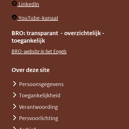
(opent
LinkedIn
nieuw
in
venster)
(opent
YouTube-kanaal
nieuw
(verwijst
in
venster)
BRO: transparant - overzichtelijk -
naar
nieuw
toegankelijk
(verwijst
een
venster)
naar
(opent
BRO-website in het Engels
andere
(verwijst
een
in
website)
naar
andere
nieuw
Over deze site
een
website)
venster)
andere
Persoonsgegevens
(verwijst
website)
Toegankelijkheid
naar
een
Verantwoording
andere
Persvoorlichting
website)