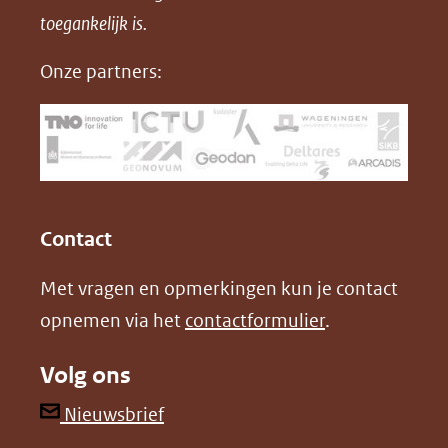
in
toegankelijk is.
c
n
D
nieuw
e
k
F
Onze partners:
venster)
b
e
(verwijst
o
d
naar
o
I
een
k
n
(opent
(opent
andere
in
in
website)
Contact
nieuw
nieuw
Met vragen en opmerkingen kun je contact
venster)
venster)
opnemen via het
contactformulier
.
(verwijst
(verwijst
naar
naar
Volg ons
een
een
andere
andere
(opent
Nieuwsbrief
website)
website)
in