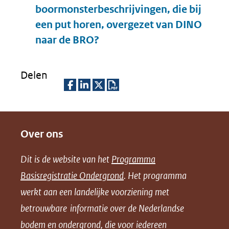
boormonsterbeschrijvingen, die bij
een put horen, overgezet van DINO
Uitklappen
naar de BRO?
Delen
D
D
D
D
e
e
e
o
Over ons
l
l
l
w
e
e
e
n
Dit is de website van het
Programma
n
n
n
l
Basisregistratie Ondergrond
. Het programma
o
o
o
o
werkt aan een landelijke voorziening met
p
p
p
a
betrouwbare informatie over de Nederlandse
F
L
X
d
bodem en ondergrond, die voor iedereen
(opent
a
i
P