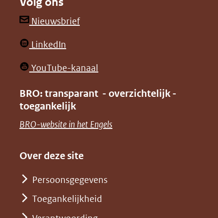
Volg ons
een
een
andere
andere
(opent
Nieuwsbrief
website)
website)
in
(opent
LinkedIn
nieuw
in
venster)
(opent
YouTube-kanaal
nieuw
(verwijst
in
venster)
BRO: transparant - overzichtelijk -
naar
nieuw
toegankelijk
(verwijst
een
venster)
naar
(opent
BRO-website in het Engels
andere
(verwijst
een
in
website)
naar
andere
nieuw
Over deze site
een
website)
venster)
andere
Persoonsgegevens
(verwijst
website)
Toegankelijkheid
naar
een