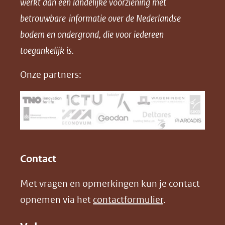
werkt aan een landelijke voorziening met
p
p
p
a
betrouwbare informatie over de Nederlandse
F
L
X
d
bodem en ondergrond, die voor iedereen
(opent
a
i
P
in
toegankelijk is.
c
n
D
nieuw
e
k
F
Onze partners:
venster)
b
e
(verwijst
o
d
naar
o
I
een
k
n
(opent
(opent
andere
in
in
website)
Contact
nieuw
nieuw
Met vragen en opmerkingen kun je contact
venster)
venster)
opnemen via het
contactformulier
.
(verwijst
(verwijst
naar
naar