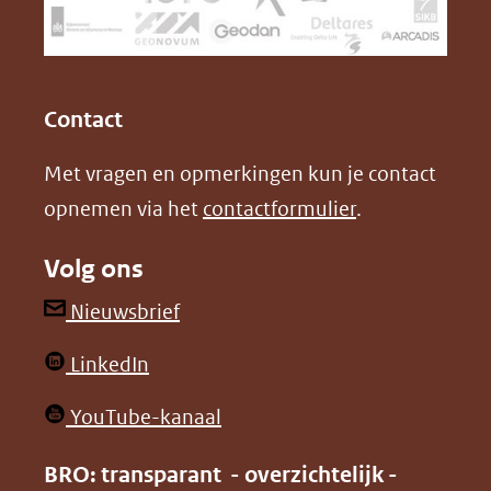
naar
o
I
een
k
n
(opent
(opent
andere
in
in
website)
Contact
nieuw
nieuw
Met vragen en opmerkingen kun je contact
venster)
venster)
opnemen via het
contactformulier
.
(verwijst
(verwijst
naar
naar
Volg ons
een
een
andere
andere
(opent
Nieuwsbrief
website)
website)
in
(opent
LinkedIn
nieuw
in
venster)
(opent
YouTube-kanaal
nieuw
(verwijst
in
venster)
BRO: transparant - overzichtelijk -
naar
nieuw