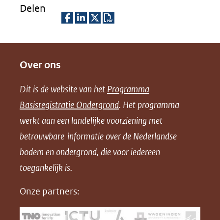
Delen
D
D
D
D
e
e
e
o
Over ons
l
l
l
w
e
e
e
n
Dit is de website van het
Programma
n
n
n
l
Basisregistratie Ondergrond
. Het programma
o
o
o
o
werkt aan een landelijke voorziening met
p
p
p
a
betrouwbare informatie over de Nederlandse
F
L
X
d
bodem en ondergrond, die voor iedereen
(opent
a
i
P
in
toegankelijk is.
c
n
D
nieuw
e
k
F
Onze partners:
venster)
b
e
(verwijst
o
d