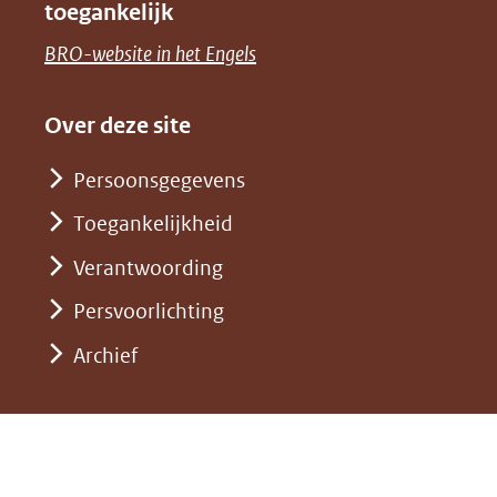
toegankelijk
(verwijst
een
venster)
naar
(opent
BRO-website in het Engels
andere
(verwijst
een
in
website)
naar
andere
nieuw
Over deze site
een
website)
venster)
andere
Persoonsgegevens
(verwijst
website)
Toegankelijkheid
naar
een
Verantwoording
andere
Persvoorlichting
website)
Archief