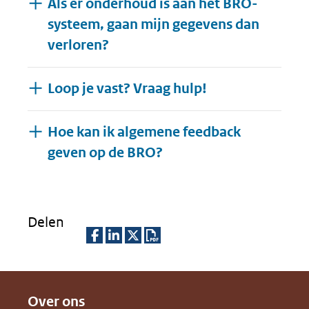
Als er onderhoud is aan het BRO-
systeem, gaan mijn gegevens dan
verloren?
Loop je vast? Vraag hulp!
Hoe kan ik algemene feedback
Uitklappen
geven op de BRO?
Delen
D
D
D
D
e
e
e
o
Over ons
l
l
l
w