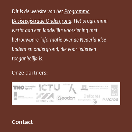
e
e
e
n
Dit is de website van het
Programma
n
n
n
l
Basisregistratie Ondergrond
. Het programma
o
o
o
o
werkt aan een landelijke voorziening met
p
p
p
a
betrouwbare informatie over de Nederlandse
F
L
X
d
bodem en ondergrond, die voor iedereen
(opent
a
i
P
in
toegankelijk is.
c
n
D
nieuw
e
k
F
Onze partners:
venster)
b
e
(verwijst
o
d
naar
o
I
een
k
n
(opent
(opent
andere
in
in
website)
Contact
nieuw
nieuw