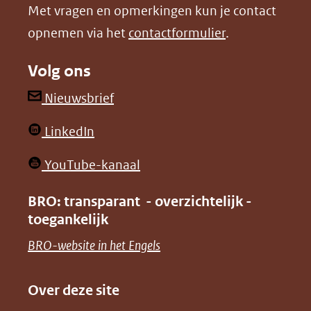
Met vragen en opmerkingen kun je contact
venster)
venster)
opnemen via het
contactformulier
.
(verwijst
(verwijst
naar
naar
Volg ons
een
een
andere
andere
(opent
Nieuwsbrief
website)
website)
in
(opent
LinkedIn
nieuw
in
venster)
(opent
YouTube-kanaal
nieuw
(verwijst
in
venster)
BRO: transparant - overzichtelijk -
naar
nieuw
toegankelijk
(verwijst
een
venster)
naar
(opent
BRO-website in het Engels
andere
(verwijst
een
in
website)
naar
andere
nieuw
Over deze site
een
website)