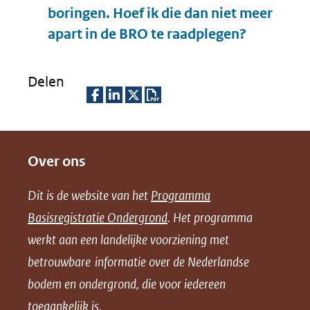
boringen. Hoef ik die dan niet meer
Uitklappe
apart in de BRO te raadplegen?
Delen
D
D
D
D
e
e
e
o
Over ons
l
l
l
w
e
e
e
n
Dit is de website van het
Programma
n
n
n
l
Basisregistratie Ondergrond
. Het programma
o
o
o
o
werkt aan een landelijke voorziening met
p
p
p
a
betrouwbare informatie over de Nederlandse
F
L
X
d
bodem en ondergrond, die voor iedereen
(opent
a
i
P
in
toegankelijk is.
c
n
D