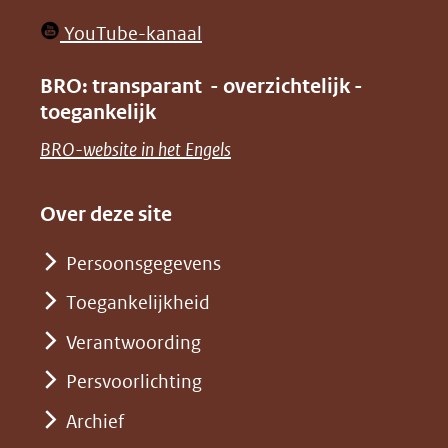
nieuw
in
venster)
(opent
YouTube-kanaal
nieuw
(verwijst
in
venster)
BRO: transparant - overzichtelijk -
naar
nieuw
toegankelijk
(verwijst
een
venster)
naar
(opent
BRO-website in het Engels
andere
(verwijst
een
in
website)
naar
andere
nieuw
Over deze site
een
website)
venster)
andere
Persoonsgegevens
(verwijst
website)
Toegankelijkheid
naar
een
Verantwoording
andere
Persvoorlichting
website)
Archief