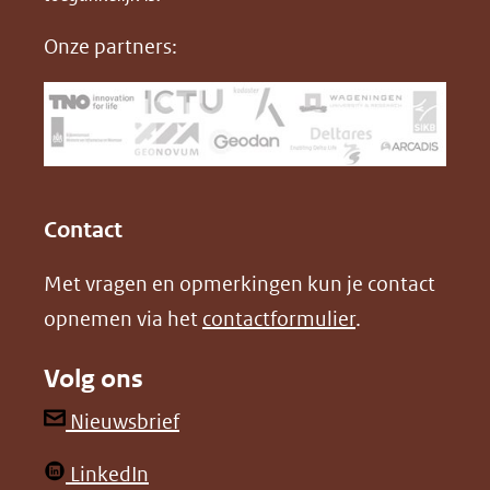
nieuw
e
k
F
Onze partners:
venster)
b
e
(verwijst
o
d
naar
o
I
een
k
n
(opent
(opent
andere
in
in
website)
Contact
nieuw
nieuw
Met vragen en opmerkingen kun je contact
venster)
venster)
opnemen via het
contactformulier
.
(verwijst
(verwijst
naar
naar
Volg ons
een
een
andere
andere
(opent
Nieuwsbrief
website)
website)
in
(opent
LinkedIn