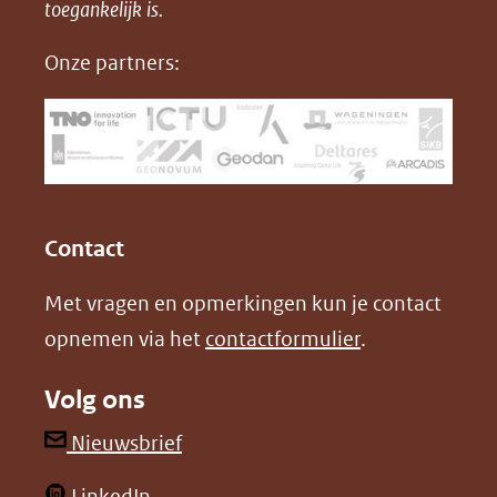
in
toegankelijk is.
c
n
D
nieuw
e
k
F
Onze partners:
venster)
b
e
(verwijst
o
d
naar
o
I
een
k
n
(opent
(opent
andere
in
in
website)
Contact
nieuw
nieuw
Met vragen en opmerkingen kun je contact
venster)
venster)
opnemen via het
contactformulier
.
(verwijst
(verwijst
naar
naar
Volg ons
een
een
andere
andere
(opent
Nieuwsbrief
website)
website)
in
(opent
LinkedIn