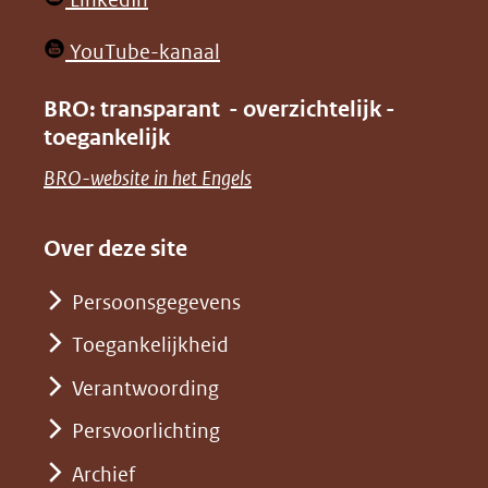
nieuw
in
venster)
(opent
YouTube-kanaal
nieuw
(verwijst
in
venster)
BRO: transparant - overzichtelijk -
naar
nieuw
toegankelijk
(verwijst
een
venster)
naar
(opent
BRO-website in het Engels
andere
(verwijst
een
in
website)
naar
andere
nieuw
Over deze site
een
website)
venster)
andere
Persoonsgegevens
(verwijst
website)
Toegankelijkheid
naar
een
Verantwoording
andere
Persvoorlichting
website)
Archief