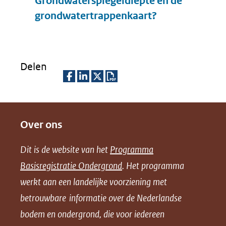
Grondwaterspiegeldiepte en de
Uitklappen
grondwatertrappenkaart?
Delen
D
D
D
D
e
e
e
o
Over ons
l
l
l
w
e
e
e
n
Dit is de website van het
Programma
n
n
n
l
Basisregistratie Ondergrond
. Het programma
o
o
o
o
werkt aan een landelijke voorziening met
p
p
p
a
betrouwbare informatie over de Nederlandse
F
L
X
d
bodem en ondergrond, die voor iedereen
(opent
a
i
P