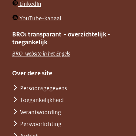
(opent
LinkedIn
nieuw
in
venster)
(opent
YouTube-kanaal
nieuw
(verwijst
in
venster)
BRO: transparant - overzichtelijk -
naar
nieuw
toegankelijk
(verwijst
een
venster)
naar
(opent
BRO-website in het Engels
andere
(verwijst
een
in
website)
naar
andere
nieuw
Over deze site
een
website)
venster)
andere
Persoonsgegevens
(verwijst
website)
Toegankelijkheid
naar
een
Verantwoording
andere
Persvoorlichting
website)