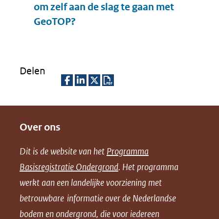
om zelf aan de slag te gaan met
Uitklappen
GeoTOP?
Delen
D
D
D
D
e
e
e
o
Over ons
l
l
l
w
e
e
e
n
Dit is de website van het
Programma
n
n
n
l
Basisregistratie Ondergrond
. Het programma
o
o
o
o
werkt aan een landelijke voorziening met
p
p
p
a
betrouwbare informatie over de Nederlandse
F
L
X
d
bodem en ondergrond, die voor iedereen
(opent
a
i
P