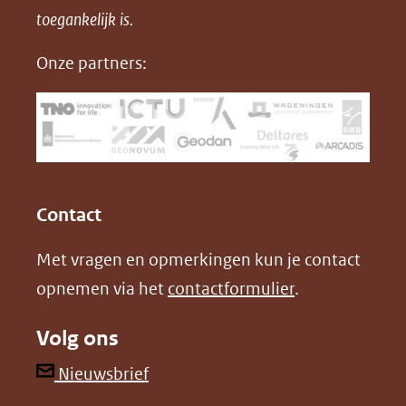
in
toegankelijk is.
c
n
D
nieuw
e
k
F
Onze partners:
venster)
b
e
(verwijst
o
d
naar
o
I
een
k
n
(opent
(opent
andere
in
in
website)
Contact
nieuw
nieuw
Met vragen en opmerkingen kun je contact
venster)
venster)
opnemen via het
contactformulier
.
(verwijst
(verwijst
naar
naar
Volg ons
een
een
andere
andere
(opent
Nieuwsbrief
website)
website)
in