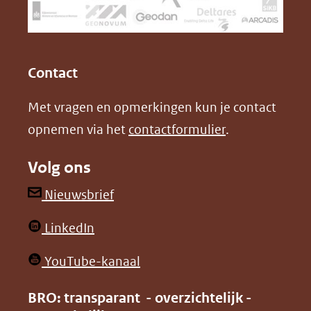
naar
o
I
een
k
n
(opent
(opent
andere
in
in
website)
Contact
nieuw
nieuw
Met vragen en opmerkingen kun je contact
venster)
venster)
opnemen via het
contactformulier
.
(verwijst
(verwijst
naar
naar
Volg ons
een
een
andere
andere
(opent
Nieuwsbrief
website)
website)
in
(opent
LinkedIn
nieuw
in
venster)
(opent
YouTube-kanaal
nieuw
(verwijst
in
venster)
BRO: transparant - overzichtelijk -
naar
nieuw