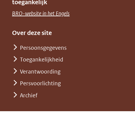
toegankelijk
(verwijst
een
venster)
naar
(opent
BRO-website in het Engels
andere
(verwijst
een
in
website)
naar
andere
nieuw
Over deze site
een
website)
venster)
andere
Persoonsgegevens
(verwijst
website)
Toegankelijkheid
naar
een
Verantwoording
andere
Persvoorlichting
website)
Archief