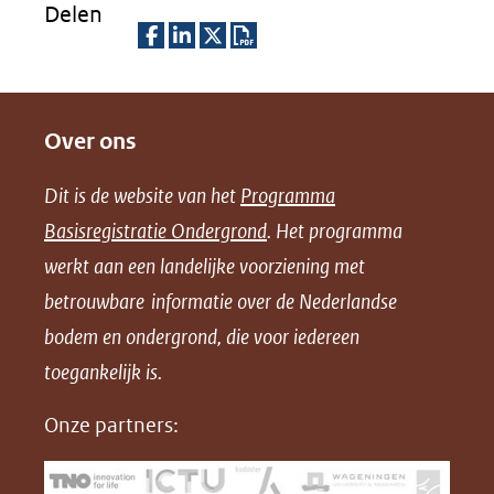
Delen
D
D
D
D
e
e
e
o
Over ons
l
l
l
w
e
e
e
n
Dit is de website van het
Programma
n
n
n
l
Basisregistratie Ondergrond
. Het programma
o
o
o
o
werkt aan een landelijke voorziening met
p
p
p
a
betrouwbare informatie over de Nederlandse
F
L
X
d
bodem en ondergrond, die voor iedereen
(opent
a
i
P
in
toegankelijk is.
c
n
D
nieuw
e
k
F
Onze partners:
venster)
b
e
(verwijst
o
d