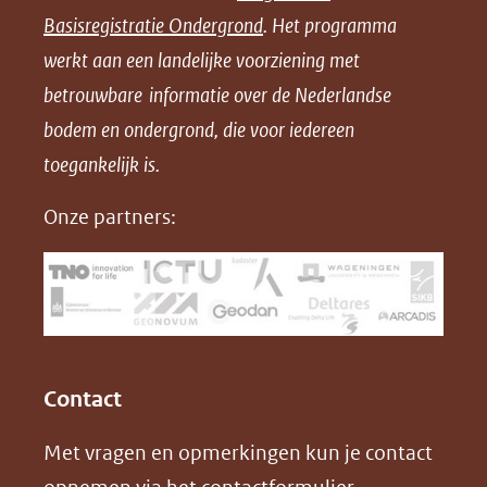
n
n
n
l
Basisregistratie Ondergrond
. Het programma
o
o
o
o
werkt aan een landelijke voorziening met
p
p
p
a
betrouwbare informatie over de Nederlandse
F
L
X
d
bodem en ondergrond, die voor iedereen
(opent
a
i
P
in
toegankelijk is.
c
n
D
nieuw
e
k
F
Onze partners:
venster)
b
e
(verwijst
o
d
naar
o
I
een
k
n
(opent
(opent
andere
in
in
website)
Contact
nieuw
nieuw
Met vragen en opmerkingen kun je contact
venster)
venster)