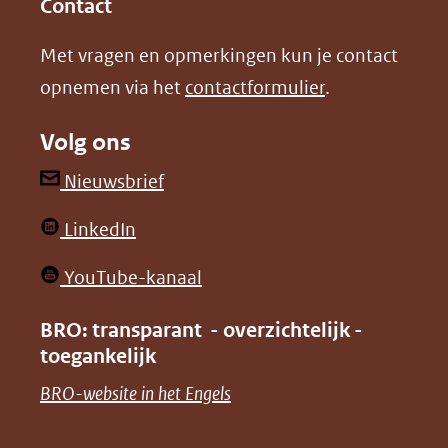
Contact
nieuw
nieuw
Met vragen en opmerkingen kun je contact
venster)
venster)
opnemen via het
contactformulier
.
(verwijst
(verwijst
naar
naar
Volg ons
een
een
andere
andere
(opent
Nieuwsbrief
website)
website)
in
(opent
LinkedIn
nieuw
in
venster)
(opent
YouTube-kanaal
nieuw
(verwijst
in
venster)
BRO: transparant - overzichtelijk -
naar
nieuw
toegankelijk
(verwijst
een
venster)
naar
(opent
BRO-website in het Engels
andere
(verwijst
een
in
website)
naar