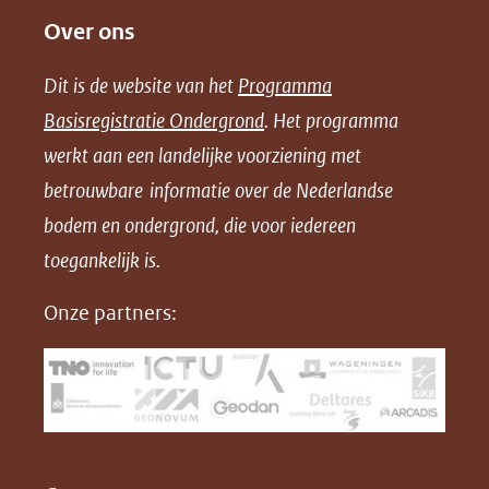
Over ons
l
l
l
w
e
e
e
n
Dit is de website van het
Programma
n
n
n
l
Basisregistratie Ondergrond
. Het programma
o
o
o
o
werkt aan een landelijke voorziening met
p
p
p
a
betrouwbare informatie over de Nederlandse
F
L
X
d
bodem en ondergrond, die voor iedereen
(opent
a
i
P
in
toegankelijk is.
c
n
D
nieuw
e
k
F
Onze partners:
venster)
b
e
(verwijst
o
d
naar
o
I
een
k
n
(opent
(opent
andere
in
in
website)