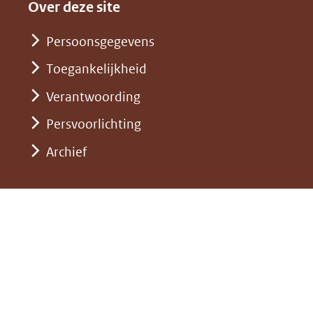
andere
nieuw
Over deze site
een
website)
venster)
andere
Persoonsgegevens
(verwijst
website)
Toegankelijkheid
naar
een
Verantwoording
andere
Persvoorlichting
website)
Archief