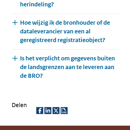
herindeling?
Hoe wijzig ik de bronhouder of de
dataleverancier van een al
geregistreerd registratieobject?
Is het verplicht om gegevens buiten
de landsgrenzen aan te leveren aan
Uitklappen
de BRO?
Delen
D
D
D
D
e
e
e
o