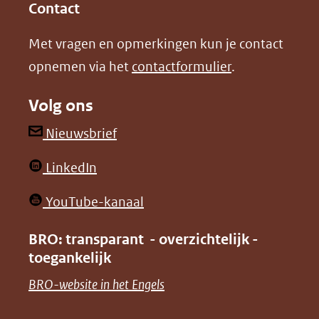
in
in
website)
Contact
nieuw
nieuw
Met vragen en opmerkingen kun je contact
venster)
venster)
opnemen via het
contactformulier
.
(verwijst
(verwijst
naar
naar
Volg ons
een
een
andere
andere
(opent
Nieuwsbrief
website)
website)
in
(opent
LinkedIn
nieuw
in
venster)
(opent
YouTube-kanaal
nieuw
(verwijst
in
venster)
BRO: transparant - overzichtelijk -
naar
nieuw
toegankelijk
(verwijst
een
venster)
naar
(opent
BRO-website in het Engels
andere
(verwijst
een
in
website)
naar