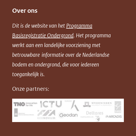
e
e
e
o
Over ons
l
l
l
w
e
e
e
n
Dit is de website van het
Programma
n
n
n
l
Basisregistratie Ondergrond
. Het programma
o
o
o
o
werkt aan een landelijke voorziening met
p
p
p
a
betrouwbare informatie over de Nederlandse
F
L
X
d
bodem en ondergrond, die voor iedereen
(opent
a
i
P
in
toegankelijk is.
c
n
D
nieuw
e
k
F
Onze partners:
venster)
b
e
(verwijst
o
d
naar
o
I
een
k
n
(opent
(opent
andere