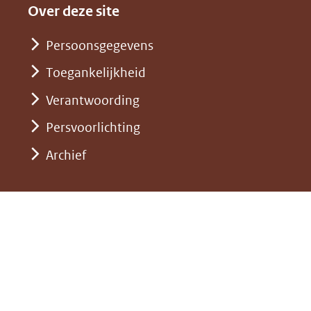
andere
nieuw
Over deze site
een
website)
venster)
andere
Persoonsgegevens
(verwijst
website)
Toegankelijkheid
naar
een
Verantwoording
andere
Persvoorlichting
website)
Archief