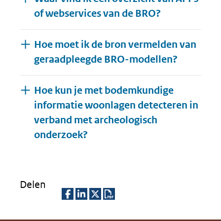
of webservices van de BRO?
Hoe moet ik de bron vermelden van
geraadpleegde BRO-modellen?
Hoe kun je met bodemkundige
informatie woonlagen detecteren in
verband met archeologisch
Uitklappen
onderzoek?
Delen
D
D
D
D