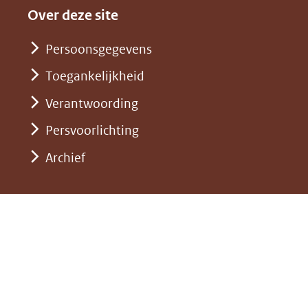
website)
naar
andere
nieuw
Over deze site
een
website)
venster)
andere
Persoonsgegevens
(verwijst
website)
Toegankelijkheid
naar
een
Verantwoording
andere
Persvoorlichting
website)
Archief