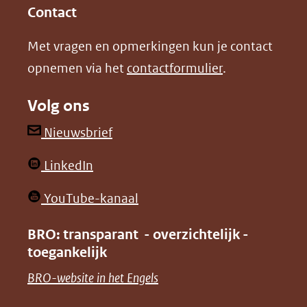
in
in
website)
Contact
nieuw
nieuw
Met vragen en opmerkingen kun je contact
venster)
venster)
opnemen via het
contactformulier
.
(verwijst
(verwijst
naar
naar
Volg ons
een
een
andere
andere
(opent
Nieuwsbrief
website)
website)
in
(opent
LinkedIn
nieuw
in
venster)
(opent
YouTube-kanaal
nieuw
(verwijst
in
venster)
BRO: transparant - overzichtelijk -
naar
nieuw
toegankelijk
(verwijst
een
venster)
naar
(opent
BRO-website in het Engels
andere
(verwijst
een
in