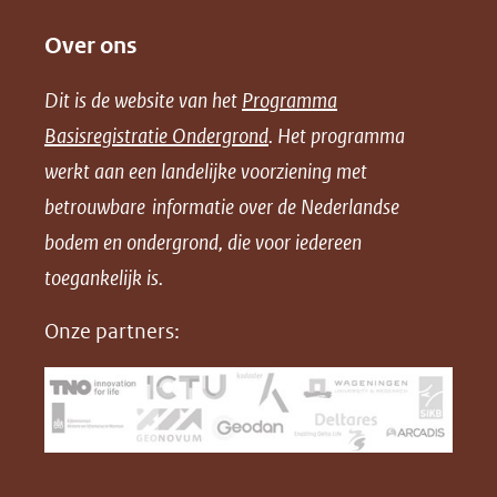
e
e
e
o
Over ons
l
l
l
w
e
e
e
n
Dit is de website van het
Programma
n
n
n
l
Basisregistratie Ondergrond
. Het programma
o
o
o
o
werkt aan een landelijke voorziening met
p
p
p
a
betrouwbare informatie over de Nederlandse
F
L
X
d
bodem en ondergrond, die voor iedereen
(opent
a
i
P
in
toegankelijk is.
c
n
D
nieuw
e
k
F
Onze partners:
venster)
b
e
(verwijst
o
d
naar
o
I
een
k
n
(opent
(opent
andere