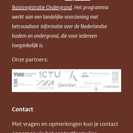
n
n
n
l
Basisregistratie Ondergrond
. Het programma
o
o
o
o
werkt aan een landelijke voorziening met
p
p
p
a
betrouwbare informatie over de Nederlandse
F
L
X
d
bodem en ondergrond, die voor iedereen
(opent
a
i
P
in
toegankelijk is.
c
n
D
nieuw
e
k
F
Onze partners:
venster)
b
e
(verwijst
o
d
naar
o
I
een
k
n
(opent
(opent
andere
in
in
website)
Contact
nieuw
nieuw
Met vragen en opmerkingen kun je contact
venster)
venster)