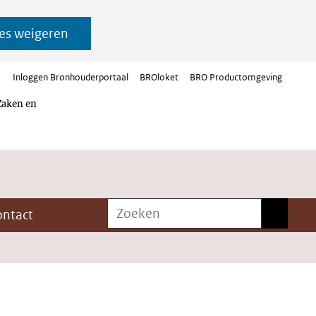
es weigeren
Inloggen Bronhouderportaal
BROloket
BRO Productomgeving
Zaken en
Zoeken
Zoeken
ontact