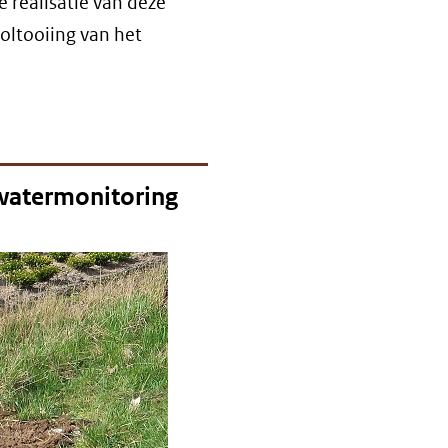
e realisatie van deze
oltooiing van het
dwatermonitoring