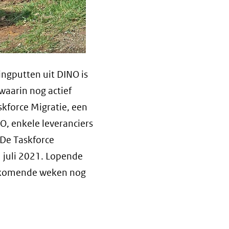
ingputten uit DINO is
waarin nog actief
kforce Migratie, een
, enkele leveranciers
 De Taskforce
1 juli 2021. Lopende
e komende weken nog