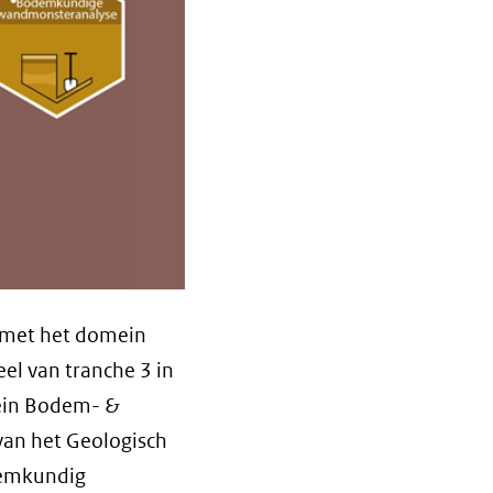
t met het domein
el van tranche 3 in
ein Bodem- &
van het Geologisch
demkundig