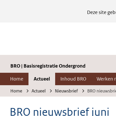
Cookies
Deze site geb
instellen
Hier
kan
het
gebruik
van
cookies
BRO | Basisregistratie Ondergrond
op
Home
Actueel
Inhoud BRO
Werken 
deze
website
Home
Actueel
Nieuwsbrief
BRO nieuwsbrie
worden
toegestaan
BRO nieuwsbrief juni
of