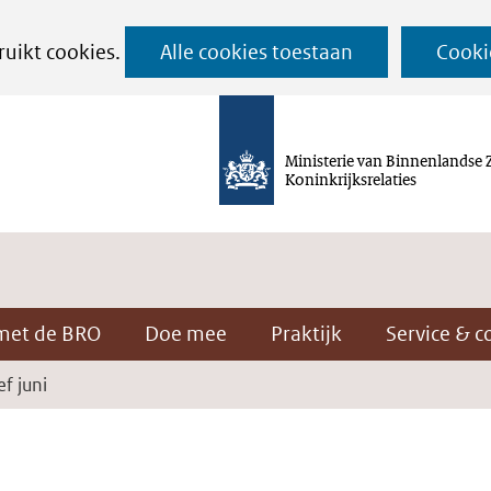
Ga
ruikt cookies.
Alle cookies toestaan
Cooki
naar
de
inhoud
Ministerie van Binnenlandse 
Koninkrijksrelaties
met de BRO
Doe mee
Praktijk
Service & c
f juni