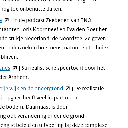
te)
andere
venster)
 nog toe onbenutte daken.
website)
(verwijst
(opent
e
| In de podcast Zeebenen van TNO
naar
in
tatoren Joris Koornneef en Eva den Boer het
een
nieuw
nde stukje Nederland: de Noordzee. Ze geven
andere
venster)
en onderzoeken hoe mens, natuur en techniek
website)
(verwijst
blijven.
naar
(opent
onds
| Surrealistische speurtocht door het
een
in
nder Arnhem.
andere
nieuw
(opent
rije wijk en de ondergrond
| De realisatie
website)
venster)
in
ij-opgave heeft veel impact op de
(verwijst
nieuw
 de bodem. Daarnaast is door
naar
venster)
ng ook verandering onder de grond
een
(verwijst
eng je beleid en uitvoering bij deze complexe