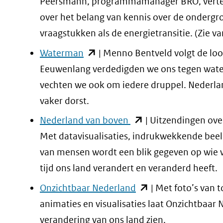
nieuw
Peersmann, programmamanager BRO, verte
venster)
over het belang van kennis over de ondergr
(verwijst
vraagstukken als de energietransitie. (Zie v
naar
(opent
Waterman
| Menno Bentveld volgt de loo
een
in
Eeuwenlang verdedigden we ons tegen wate
andere
nieuw
vechten we ook om iedere druppel. Nederla
website)
venster)
vaker dorst.
(verwijst
(opent
Nederland van boven
| Uitzendingen ove
naar
in
Met datavisualisaties, indrukwekkende beel
een
nieuw
van mensen wordt een blik gegeven op wie w
andere
venster)
tijd ons land verandert en veranderd heeft.
website)
(verwijst
(opent
Onzichtbaar Nederland
| Met foto’s van 
naar
in
animaties en visualisaties laat Onzichtbaar
een
nieuw
verandering van ons land zien.