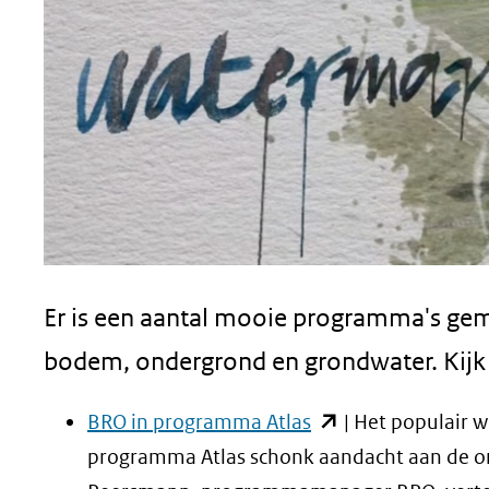
website)
Er is een aantal mooie programma's ge
bodem, ondergrond en grondwater. Kijk z
(opent
BRO in programma Atlas
| Het populair 
in
programma Atlas schonk aandacht aan de o