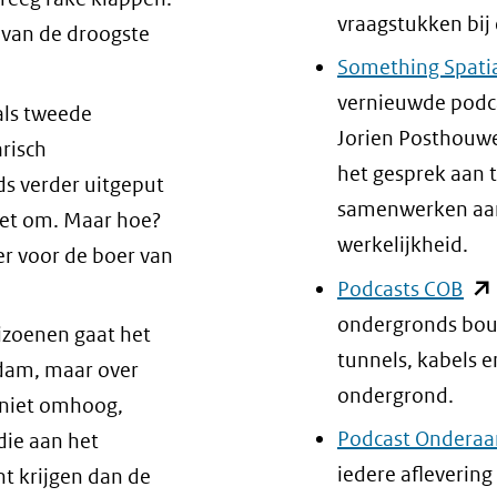
ite)
vraagstukken bij 
venster)
n van de droogste
Something Spati
(verwijst
vernieuwde podca
naar
als tweede
Jorien Posthouwe
een
risch
het gesprek aan t
andere
s verder uitgeput
samenwerken aan 
website)
moet om. Maar hoe?
werkelijkheid.
er voor de boer van
(op
Podcasts COB
in
ondergronds bouwe
eizoenen gaat het
nie
tunnels, kabels e
rdam, maar over
ven
ondergrond.
 niet omhoog,
(ve
Podcast Onderaa
die aan het
naa
iedere aflevering
ht krijgen dan de