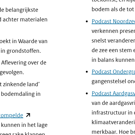
websi
bodem als de tot
de belangrijkste
d achter materialen
Podcast Noordze
verkennen presen
snelst verandere
oekt in Waarde van
de zee een stem 
 in grondstoffen.
in balans kunnen 
ent
 Aflevering over de
Podcast Ondergr
 gevolgen.
gangenstelsel o
uw
t zinkende land’
ter)
Podcast Aardgasv
t bodemdaling in
wijst
van de aardgasvr
r
infrastructuur in
(opent
hrompelde
klimaatveranderi
in
 kunnen in het lage
ere
merkbaar. Hoe br
nieuw
kreeg rake klappen.