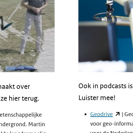
Ook in podcasts i
maakt over
Luister mee!
e hier terug.
(opent
Geodrive
| Ge
wetenschappelijke
in
voor geo-informa
ndergrond. Martin
nieuw