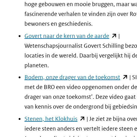
naar
hoge gebouwen en mooie bruggen, maar wa
een
fascinerende verhalen te vinden zijn over Ro
andere
bewoners en geschiedenis.
website)
(opent
Govert naar de kern van de aarde
|
in
Wetenschapsjournalist Govert Schilling bez
nieuw
locaties in de wereld. Daarbij vergelijkt hij
venster)
planeten.
(verwijst
(opent
Bodem, onze drager van de toekomst
| S
naar
in
met de BRO een video opgenomen onder de 
een
nieuw
drager van onze toekomst’. Deze video gaat
andere
venste
van kennis over de ondergrond bij gebiedsin
website)
(verwij
(opent
Stenen, het Klokhuis
| Je ziet ze bijna ove
naar
in
iedere steen anders en vertelt iedere steen 
een