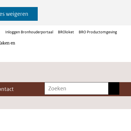
es weigeren
Inloggen Bronhouderportaal
BROloket
BRO Productomgeving
Zaken en
Zoeken
Zoeken
ontact