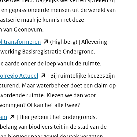
dse overheid. Dagelijks werken en spreken zij
 en gepassioneerde mensen uit de wereld van
t
castserie maak je kennis met deze
en van Geonovum.
(opent
l transformeren
(Highberg) | Aflevering
in
erking Basisregistratie Ondergrond.
)
nieuw
t
De aarde onder de loep vanuit de ruimte.
venster)
(opent
lregio Actueel
| Bij ruimtelijke keuzes zijn
(verwijst
in
sturend. Maar waterbeheer doet een claim op
naar
r)
nieuw
 wordende ruimte. Kiezen we dan voor
een
jst
venster)
woningen? Of kan het alle twee?
andere
(verwijst
(opent
dam
| Hier gebeurt het ondergronds.
website)
naar
in
belang van biodiversiteit in de stad van de
e
een
nieuw
ken hiervoor naar zowel de vaak vergeten