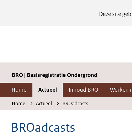
Cookies
Deze site geb
instellen
Hier
kan
het
gebruik
van
cookies
BRO | Basisregistratie Ondergrond
op
Home
Actueel
Inhoud BRO
Werken 
deze
website
Home
Actueel
BROadcasts
worden
toegestaan
BROadcasts
of