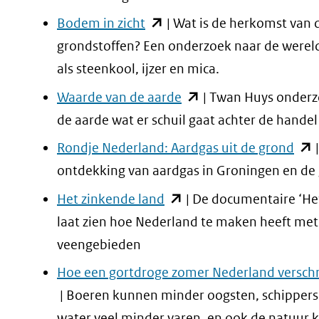
andere
venster)
(opent
Bodem in zicht
| Wat is de herkomst van 
website)
(verwijst
in
grondstoffen? Een onderzoek naar de werel
naar
nieuw
als steenkool, ijzer en mica.
een
venster)
(opent
Waarde van de aarde
| Twan Huys onderz
andere
(verwijst
in
de aarde wat er schuil gaat achter de handel
website)
naar
nieuw
(op
Rondje Nederland: Aardgas uit de grond
|
een
venster)
in
ontdekking van aardgas in Groningen en de
andere
(verwijst
nie
(opent
Het zinkende land
| De documentaire ‘He
website)
naar
vens
in
laat zien hoe Nederland te maken heeft me
een
(ver
nieuw
veengebieden
andere
naa
venster)
Hoe een gortdroge zomer Nederland versc
website)
een
(verwijst
| Boeren kunnen minder oogsten, schippers
and
naar
water veel minder varen, en ook de natuur 