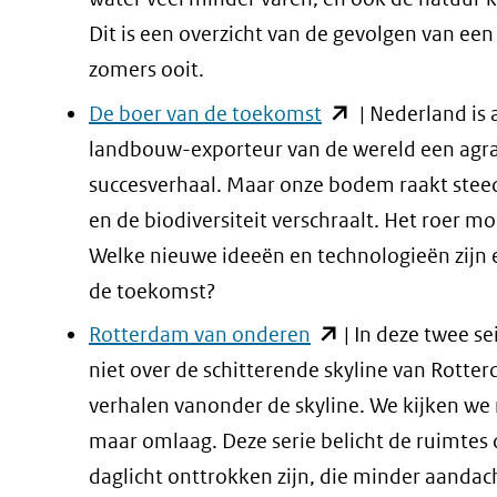
webs
een
Dit is een overzicht van de gevolgen van ee
andere
zomers ooit.
website)
(opent
De boer van de toekomst
| Nederland is 
in
landbouw-exporteur van de wereld een agra
nieuw
succesverhaal. Maar onze bodem raakt steed
venster)
en de biodiversiteit verschraalt. Het roer 
(verwijst
Welke nieuwe ideeën en technologieën zijn 
naar
de toekomst?
een
(opent
Rotterdam van onderen
| In deze twee s
andere
in
niet over de schitterende skyline van Rotte
website)
nieuw
verhalen vanonder de skyline. We kijken we
venster)
maar omlaag. Deze serie belicht de ruimtes 
(verwijst
daglicht onttrokken zijn, die minder aandac