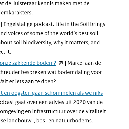
nieuw
t de luisteraar kennis maken met de
ere
venster)
demkarakters.
site)
(verwijst
ent
| Engelstalige podcast. Life in the Soil brings
naar
and voices of some of the world’s best soil
een
euw
about soil biodiversity, why it matters, and
andere
ster)
t it.
website)
rwijst
(opent
 onze zakkende bodem?
| Marcel aan de
ar
in
Schreuder bespreken wat bodemdaling voor
n
nieuw
Valt er iets aan te doen?
dere
venster)
t en oogsten gaan schommelen als we niks
site)
(verwijst
odcast gaat over een advies uit 2020 van de
naar
omgeving en infrastructuur over de vitaliteit
een
dse landbouw-, bos- en natuurbodems.
andere