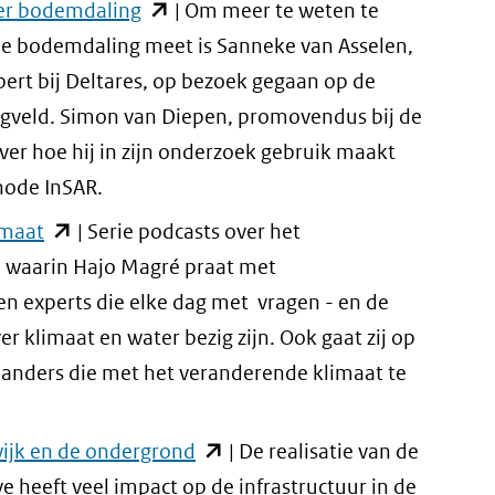
(opent
ter bodemdaling
| Om meer te weten te
website)
in
e bodemdaling meet is Sanneke van Asselen,
nieuw
rt bij Deltares, op bezoek gegaan op de
venster)
egveld. Simon van Diepen, promovendus bij de
(verwijst
over hoe hij in zijn onderzoek gebruik maakt
naar
ode InSAR.
een
(opent
imaat
| Serie podcasts over het
andere
in
waarin Hajo Magré praat met
website)
nieuw
n experts die elke dag met vragen - en de
venster)
r klimaat en water bezig zijn. Ook gaat zij op
(verwijst
landers die met het veranderende klimaat te
naar
een
(opent
wijk en de ondergrond
| De realisatie van de
andere
in
e heeft veel impact op de infrastructuur in de