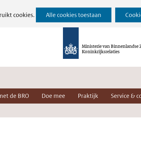
Ga
ruikt cookies.
Alle cookies toestaan
Cooki
naar
de
inhoud
Ministerie van Binnenlandse 
Koninkrijksrelaties
met de BRO
Doe mee
Praktijk
Service & c