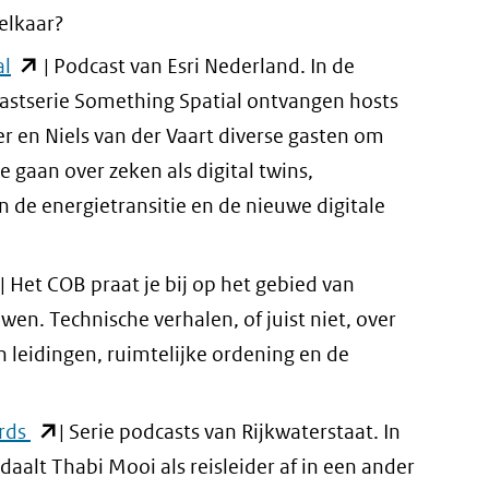
andere
naar
elkaar?
website)
een
(opent
al
| Podcast van Esri Nederland. In de
andere
in
stserie Something Spatial ontvangen hosts
website)
nieuw
r en Niels van der Vaart diverse gasten om
venster)
e gaan over zeken als digital twins,
(verwijst
de energietransitie en de nieuwe digitale
naar
een
ent
| Het COB praat je bij op het gebied van
andere
n. Technische verhalen, of juist niet, over
website)
uw
n leidingen, ruimtelijke ordening en de
ster)
rwijst
(opent
rds
| Serie podcasts van Rijkwaterstaat. In
r
in
 daalt Thabi Mooi als reisleider af in een ander