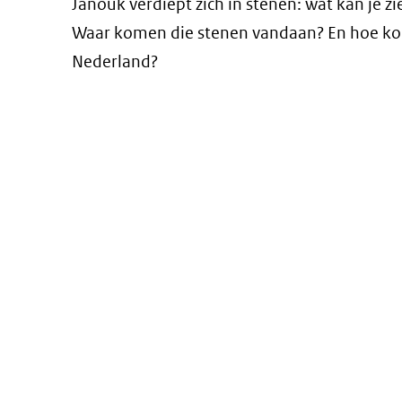
nieuw
Janouk verdiept zich in stenen: wat kan je z
ander
venster)
Waar komen die stenen vandaan? En hoe ko
websit
(verwijst
Nederland?
naar
een
andere
website)