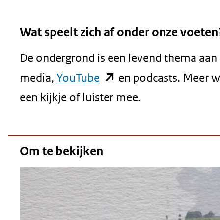
geweigerd.
Wat speelt zich af onder onze voeten
De ondergrond is een levend thema aan h
(opent
media,
YouTube
en podcasts. Meer w
in
een kijkje of luister mee.
nieuw
venster)
Om te bekijken
(verwijst
naar
een
andere