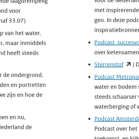
voor de Nederlan
lde laagdrempelig
venster)
met inspirerende
ond voor
(verwijs
geo. In deze pod
anaf 33.07)
naar
inspiratiebronn
p van het water.
een
Podcast succesvo
r, maar inmiddels
andere
over ketensamenw
nd heeft steeds
website
(open
Sterrenstof
| 
in
r de ondergrond.
Podcast Metropoo
nieuw
den en portretten
water en bodem 
venste
e zijn en hoe de
steeds schaarser
(verwi
waterberging of 
naar
toen en nu,
Podcast Amster
een
 Nederland de
Podcast over het 
ander
toekomst, en kij