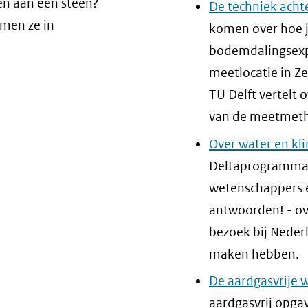
venster)
ien aan een steen?
De techniek ach
e
(verwijst
men ze in
komen over hoe j
e)
naar
bodemdalingsexpe
een
meetlocatie in Z
andere
TU Delft vertelt 
website)
van de meetmeth
Over water en kl
Deltaprogramma 
wetenschappers e
antwoorden! - ove
bezoek bij Neder
maken hebben.
De aardgasvrije 
aardgasvrij opgav