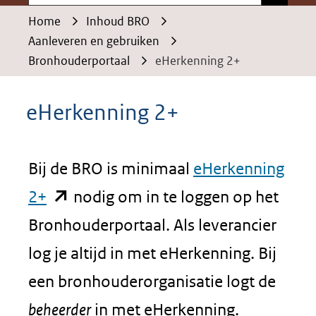
Home
Inhoud BRO
Aanleveren en gebruiken
Bronhouderportaal
eHerkenning 2+
eHerkenning 2+
Bij de BRO is minimaal
eHerkenning
(opent
2+
nodig om in te loggen op het
in
Bronhouderportaal. Als leverancier
nieuw
log je altijd in met eHerkenning. Bij
venster)
een bronhouderorganisatie logt de
(verwijst
beheerder
in met eHerkenning.