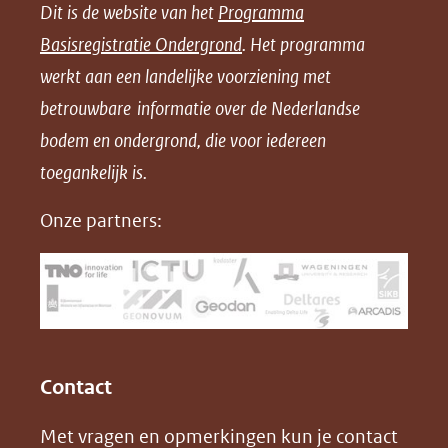
Dit is de website van het
Programma
n
n
n
l
Basisregistratie Ondergrond
. Het programma
o
o
o
o
werkt aan een landelijke voorziening met
p
p
p
a
betrouwbare informatie over de Nederlandse
F
L
X
d
bodem en ondergrond, die voor iedereen
(opent
a
i
P
in
toegankelijk is.
c
n
D
nieuw
e
k
F
Onze partners:
venster)
b
e
(verwijst
o
d
naar
o
I
een
k
n
(opent
(opent
andere
in
in
website)
Contact
nieuw
nieuw
Met vragen en opmerkingen kun je contact
venster)
venster)