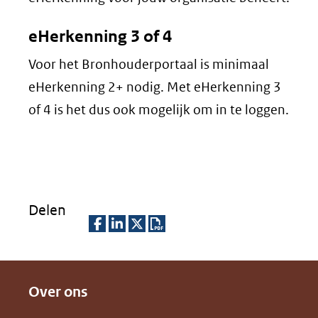
eHerkenning 3 of 4
Voor het Bronhouderportaal is minimaal
eHerkenning 2+ nodig. Met eHerkenning 3
of 4 is het dus ook mogelijk om in te loggen.
Delen
D
D
D
D
e
e
e
o
Over ons
l
l
l
w
e
e
e
n