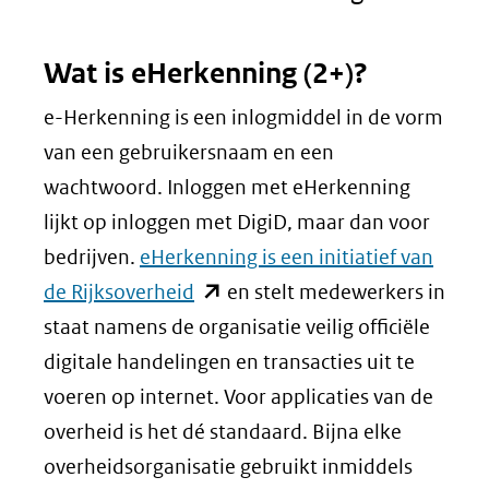
naar
Wat is eHerkenning (2+)?
een
e-Herkenning is een inlogmiddel in de vorm
andere
van een gebruikersnaam en een
website)
wachtwoord. Inloggen met eHerkenning
lijkt op inloggen met DigiD, maar dan voor
bedrijven.
eHerkenning is een initiatief van
(opent
de Rijksoverheid
en stelt medewerkers in
in
staat namens de organisatie veilig officiële
nieuw
digitale handelingen en transacties uit te
venster)
voeren op internet. Voor applicaties van de
(verwijst
overheid is het dé standaard. Bijna elke
naar
overheidsorganisatie gebruikt inmiddels