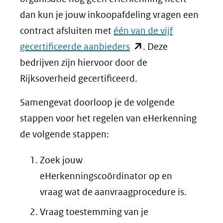
dan kun je jouw inkoopafdeling vragen een
contract afsluiten met
één van de vijf
(opent
gecertificeerde aanbieders
. Deze
in
bedrijven zijn hiervoor door de
nieuw
Rijksoverheid gecertificeerd.
venster)
Samengevat doorloop je de volgende
(verwijst
stappen voor het regelen van eHerkenning
naar
de volgende stappen:
een
andere
Zoek jouw
website)
eHerkenningscoördinator op en
vraag wat de aanvraagprocedure is.
Vraag toestemming van je