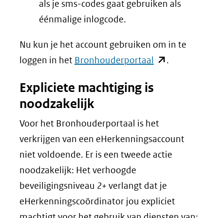
als je sms-codes gaat gebruiken als
éénmalige inlogcode.
Nu kun je het account gebruiken om in te
(opent
loggen in het
Bronhouderportaal
.
in
Expliciete machtiging is
nieuw
noodzakelijk
venster)
(verwijst
Voor het Bronhouderportaal is het
naar
verkrijgen van een eHerkenningsaccount
een
niet voldoende. Er is een tweede actie
andere
noodzakelijk: Het verhoogde
website)
beveiligingsniveau
2+
verlangt dat je
eHerkenningscoördinator jou expliciet
machtigt voor het gebruik van diensten van: