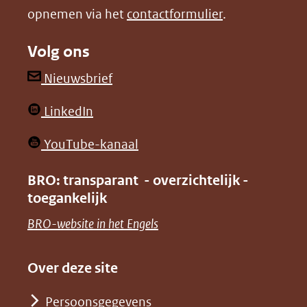
opnemen via het
contactformulier
.
(verwijst
(verwijst
naar
naar
Volg ons
een
een
andere
andere
(opent
Nieuwsbrief
website)
website)
in
(opent
LinkedIn
nieuw
in
venster)
(opent
YouTube-kanaal
nieuw
(verwijst
in
venster)
BRO: transparant - overzichtelijk -
naar
nieuw
toegankelijk
(verwijst
een
venster)
naar
(opent
BRO-website in het Engels
andere
(verwijst
een
in
website)
naar
andere
nieuw
Over deze site
een
website)
venster)
andere
Persoonsgegevens