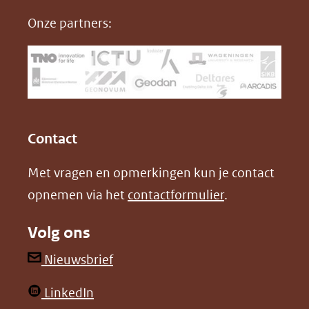
nieuw
e
k
F
Onze partners:
venster)
b
e
(verwijst
o
d
naar
o
I
een
k
n
(opent
(opent
andere
in
in
website)
Contact
nieuw
nieuw
Met vragen en opmerkingen kun je contact
venster)
venster)
opnemen via het
contactformulier
.
(verwijst
(verwijst
naar
naar
Volg ons
een
een
andere
andere
(opent
Nieuwsbrief
website)
website)
in
(opent
LinkedIn
nieuw