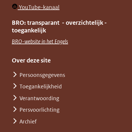
in
venster)
(opent
YouTube-kanaal
nieuw
(verwijst
in
venster)
BRO: transparant - overzichtelijk -
naar
nieuw
toegankelijk
(verwijst
een
venster)
naar
(opent
BRO-website in het Engels
andere
(verwijst
een
in
website)
naar
andere
nieuw
Over deze site
een
website)
venster)
andere
Persoonsgegevens
(verwijst
website)
Toegankelijkheid
naar
een
Verantwoording
andere
Persvoorlichting
website)
Archief