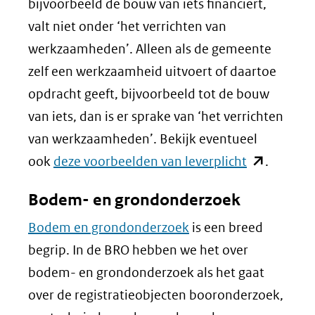
bijvoorbeeld de bouw van iets financiert,
valt niet onder ‘het verrichten van
werkzaamheden’. Alleen als de gemeente
zelf een werkzaamheid uitvoert of daartoe
opdracht geeft, bijvoorbeeld tot de bouw
van iets, dan is er sprake van ‘het verrichten
van werkzaamheden’. Bekijk eventueel
(opent
ook
deze voorbeelden van leverplicht
.
in
Bodem- en grondonderzoek
nieuw
Bodem en grondonderzoek
is een breed
venster)
begrip. In de BRO hebben we het over
(verwijst
bodem- en grondonderzoek als het gaat
naar
over de registratieobjecten booronderzoek,
een