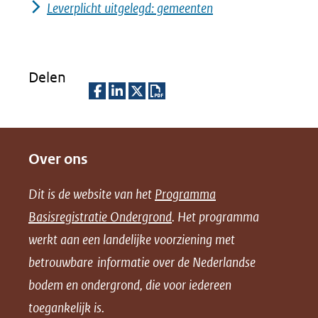
Leverplicht uitgelegd: gemeenten
Delen
D
D
D
D
e
e
e
o
Over ons
l
l
l
w
e
e
e
n
Dit is de website van het
Programma
n
n
n
l
Basisregistratie Ondergrond
. Het programma
o
o
o
o
werkt aan een landelijke voorziening met
p
p
p
a
betrouwbare informatie over de Nederlandse
F
L
X
d
bodem en ondergrond, die voor iedereen
(opent
a
i
P
in
toegankelijk is.
c
n
D