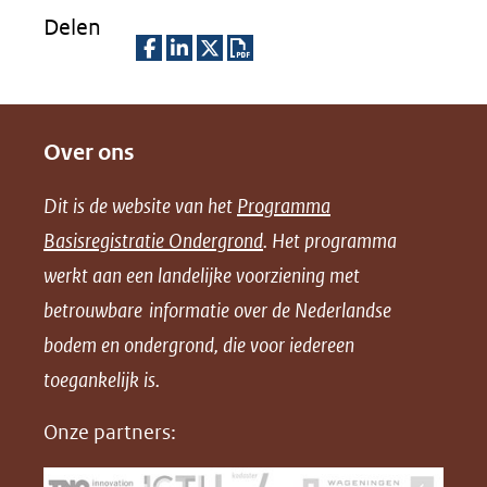
Delen
D
D
D
D
e
e
e
o
Over ons
l
l
l
w
e
e
e
n
Dit is de website van het
Programma
n
n
n
l
Basisregistratie Ondergrond
. Het programma
o
o
o
o
werkt aan een landelijke voorziening met
p
p
p
a
betrouwbare informatie over de Nederlandse
F
L
X
d
bodem en ondergrond, die voor iedereen
(opent
a
i
P
in
toegankelijk is.
c
n
D
nieuw
e
k
F
Onze partners:
venster)
b
e
(verwijst
o
d