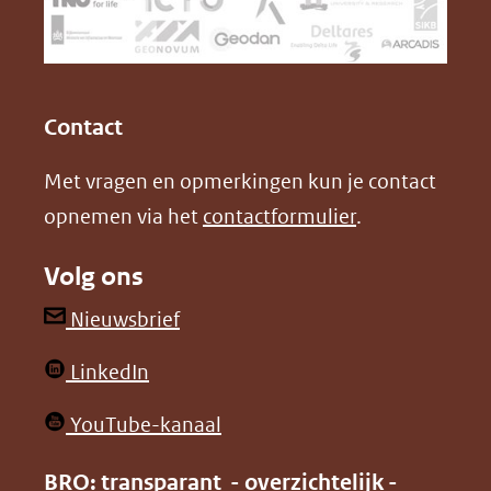
naar
o
I
een
k
n
(opent
(opent
andere
in
in
website)
Contact
nieuw
nieuw
Met vragen en opmerkingen kun je contact
venster)
venster)
opnemen via het
contactformulier
.
(verwijst
(verwijst
naar
naar
Volg ons
een
een
andere
andere
(opent
Nieuwsbrief
website)
website)
in
(opent
LinkedIn
nieuw
in
venster)
(opent
YouTube-kanaal
nieuw
(verwijst
in
venster)
BRO: transparant - overzichtelijk -