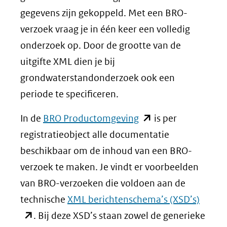
gegevens zijn gekoppeld. Met een BRO-
verzoek vraag je in één keer een volledig
onderzoek op. Door de grootte van de
uitgifte XML dien je bij
grondwaterstandonderzoek ook een
periode te specificeren.
(opent
In de
BRO Productomgeving
is per
in
registratieobject alle documentatie
nieuw
beschikbaar om de inhoud van een BRO-
venster)
verzoek te maken. Je vindt er voorbeelden
(verwijst
van BRO-verzoeken die voldoen aan de
naar
(open
technische
XML berichtenschema’s (XSD’s)
een
in
. Bij deze XSD’s staan zowel de generieke