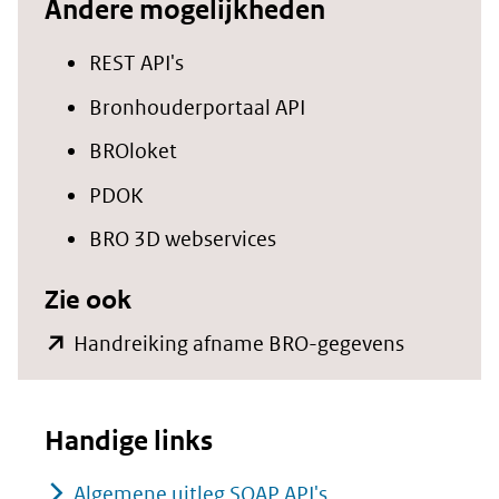
Andere mogelijkheden
REST API's
Bronhouderportaal API
BROloket
PDOK
BRO 3D webservices
Zie ook
(opent
Handreiking afname BRO-gegevens
in
nieuw
Handige links
venster)
(verwijst
Algemene uitleg SOAP API's