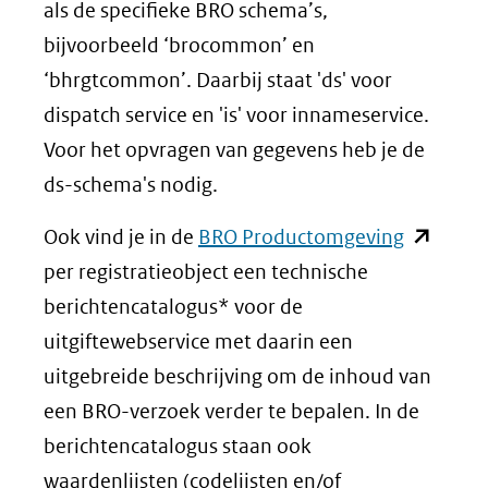
andere
nieuw
als de specifieke BRO schema’s,
website)
venste
bijvoorbeeld ‘brocommon’ en
(verwi
‘bhrgtcommon’. Daarbij staat 'ds' voor
naar
dispatch service en 'is' voor innameservice.
een
Voor het opvragen van gegevens heb je de
ander
ds-schema's nodig.
websit
(opent
Ook vind je in de
BRO Productomgeving
in
per registratieobject een technische
nieuw
berichtencatalogus* voor de
venster)
uitgiftewebservice met daarin een
(verwijst
uitgebreide beschrijving om de inhoud van
naar
een BRO-verzoek verder te bepalen. In de
een
berichtencatalogus staan ook
andere
waardenlijsten (codelijsten en/of