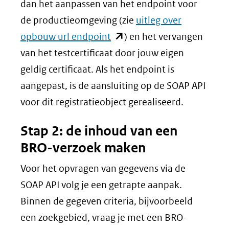
dan het aanpassen van het endpoint voor
de productieomgeving (zie
uitleg over
(opent
opbouw url endpoint
) en het vervangen
in
van het testcertificaat door jouw eigen
nieuw
geldig certificaat. Als het endpoint is
venster)
aangepast, is de aansluiting op de SOAP API
(verwijst
voor dit registratieobject gerealiseerd.
naar
Stap 2: de inhoud van een
een
BRO-verzoek maken
andere
website)
Voor het opvragen van gegevens via de
SOAP API volg je een getrapte aanpak.
Binnen de gegeven criteria, bijvoorbeeld
een zoekgebied, vraag je met een BRO-