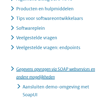
naar
Producten en hulpmiddelen
een
Tips voor softwareontwikkelaars
andere
Softwareplein
website)
Veelgestelde vragen
Veelgestelde vragen: endpoints
Gegevens opvragen via SOAP webservices en
andere mogelijkheden
Aansluiten demo-omgeving met
SoapUI