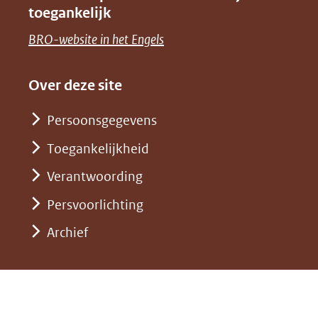
naar
nieuw
toegankelijk
(verwijst
een
venster)
naar
(opent
BRO-website in het Engels
andere
(verwijst
een
in
website)
naar
andere
nieuw
Over deze site
een
website)
venster)
andere
Persoonsgegevens
(verwijst
website)
Toegankelijkheid
naar
een
Verantwoording
andere
Persvoorlichting
website)
Archief