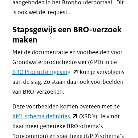
aangeboden in het Bronhouderportaal . Dit
is ook wel de 'request'.
Stapsgewijs een BRO-verzoek
maken
Met de documentatie en voorbeelden voor
Grondwaterproductiedossier (GPD) in de
(opent
BRO Productomgeving
kun je vervolgens
in
aan de slag. Zo staan daar ook voorbeelden
nieuw
van BRO-verzoeken.
venster)
Deze voorbeelden komen overeen met de
(verwijst
(opent
XML schema definities
(XSD’s). Je vindt
naar
in
daar meer generieke BRO schema’s
een
nieuw
(brocommon) en specifieke (GPD) schema’s