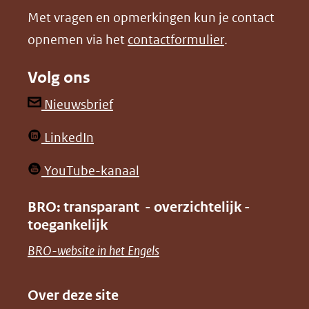
nieuw
nieuw
Met vragen en opmerkingen kun je contact
venster)
venster)
opnemen via het
contactformulier
.
(verwijst
(verwijst
naar
naar
Volg ons
een
een
andere
andere
(opent
Nieuwsbrief
website)
website)
in
(opent
LinkedIn
nieuw
in
venster)
(opent
YouTube-kanaal
nieuw
(verwijst
in
venster)
BRO: transparant - overzichtelijk -
naar
nieuw
toegankelijk
(verwijst
een
venster)
naar
(opent
BRO-website in het Engels
andere
(verwijst
een
in
website)
naar
andere
nieuw
Over deze site
een