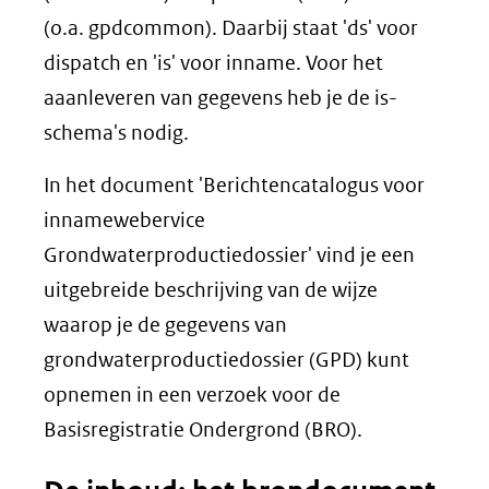
andere
venster)
(o.a. gpdcommon). Daarbij staat 'ds' voor
website)
(verwijst
dispatch en 'is' voor inname. Voor het
naar
aaanleveren van gegevens heb je de is-
een
schema's nodig.
andere
In het document 'Berichtencatalogus voor
website)
innamewebervice
Grondwaterproductiedossier' vind je een
uitgebreide beschrijving van de wijze
waarop je de gegevens van
grondwaterproductiedossier (GPD) kunt
opnemen in een verzoek voor de
Basisregistratie Ondergrond (BRO).