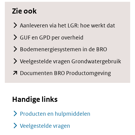
Zie ook
Aanleveren via het LGR: hoe werkt dat
GUF en GPD per overheid
Bodemenergiesystemen in de BRO
Veelgestelde vragen Grondwatergebruik
(opent
Documenten BRO Productomgeving
in
nieuw
Handige links
venster)
(verwijst
Producten en hulpmiddelen
naar
Veelgestelde vragen
een