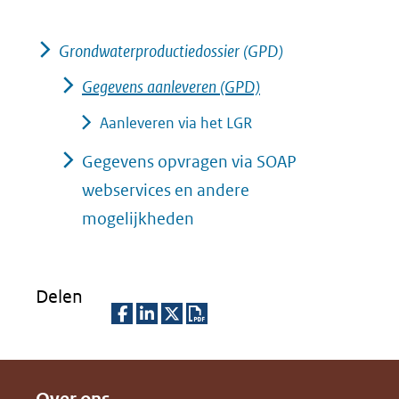
andere
website)
Grondwaterproductiedossier (GPD)
Gegevens aanleveren (GPD)
Aanleveren via het LGR
Gegevens opvragen via SOAP
webservices en andere
mogelijkheden
Delen
D
D
D
D
e
e
e
o
l
l
l
w