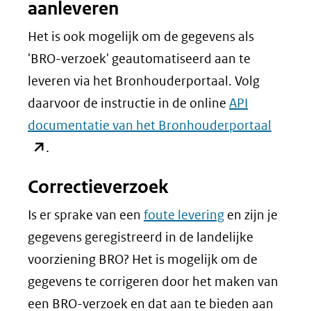
aanleveren
Het is ook mogelijk om de gegevens als
'BRO-verzoek' geautomatiseerd aan te
leveren via het Bronhouderportaal. Volg
daarvoor de instructie in de online
API
(opent
documentatie van het Bronhouderportaal
in
.
nieuw
Correctieverzoek
venste
(verwij
Is er sprake van een
foute levering
en zijn je
naar
gegevens geregistreerd in de landelijke
een
voorziening BRO? Het is mogelijk om de
ander
gegevens te corrigeren door het maken van
websit
een BRO-verzoek en dat aan te bieden aan