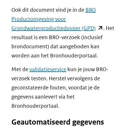
Ook dit document vind je in de
BRO
Productomgeving voor
(opent
Grondwaterproductiedossier (GPD)
. Het
in
resultaat is een BRO-verzoek (inclusief
nieuw
brondocument) dat aangeboden kan
venster)
worden aan het Bronhouderportaal.
(verwijst
Met de
validatieservice
kun je jouw BRO-
naar
verzoek testen. Herstel vervolgens de
een
geconstateerde fouten, voordat je de
andere
gegevens aanlevert via het
website)
Bronhouderportaal.
Geautomatiseerd gegevens