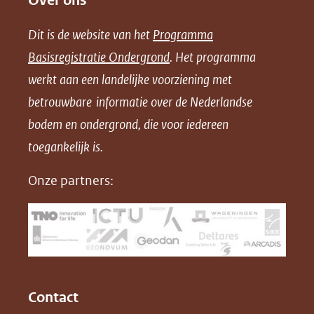
Over ons
e
e
e
n
Dit is de website van het
Programma
n
n
n
l
Basisregistratie Ondergrond
. Het programma
o
o
o
o
werkt aan een landelijke voorziening met
p
p
p
a
betrouwbare informatie over de Nederlandse
F
L
X
d
bodem en ondergrond, die voor iedereen
(opent
a
i
P
in
toegankelijk is.
c
n
D
nieuw
e
k
F
Onze partners:
venster)
b
e
(verwijst
o
d
naar
o
I
een
k
n
(opent
(opent
andere
in
in
website)
Contact