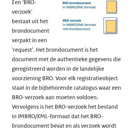
venster)
Een 'BRO-
(verwijst
verzoek'
naar
bestaat uit het
een
brondocument
andere
verpakt in een
website)
'request'. Het brondocument is het
document met de authentieke gegevens die
geregistreerd worden in de landelijke
voorziening BRO. Voor elk registratieobject
staat in de bijbehorende catalogus waar een
BRO-verzoek aan moeten voldoen.
Vervolgens is het BRO-verzoek het bestand
in IMBRO/XML-formaat dat het BRO-
brondocument bevat en als verzoek wordt