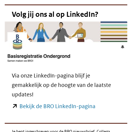
nieuw
Volg jij ons al op LinkedIn?
venster)
(verwijst
naar
een
andere
website)
Via onze LinkedIn-pagina blijf je
gemakkelijk op de hoogte van de laatste
updates!
(opent
Bekijk de BRO LinkedIn-pagina
in
nieuw
Je bent ingeschreven voor de BRO nieuwsbrief. Collega