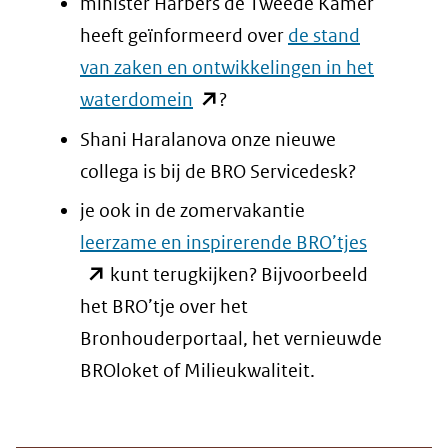
minister Harbers de Tweede Kamer
naar
heeft geïnformeerd over
de stand
een
van zaken en ontwikkelingen in het
andere
(opent
waterdomein
?
website)
in
Shani Haralanova onze nieuwe
nieuw
collega is bij de BRO Servicedesk?
venster)
je ook in de zomervakantie
(verwijst
(opent
leerzame en inspirerende BRO’tjes
naar
in
kunt terugkijken? Bijvoorbeeld
een
nieuw
het BRO’tje over het
andere
venster)
Bronhouderportaal, het vernieuwde
website)
(verwijst
BROloket of Milieukwaliteit.
naar
een