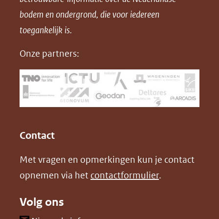
F
L
X
d
bodem en ondergrond, die voor iedereen
(opent
a
i
P
in
toegankelijk is.
c
n
D
nieuw
e
k
F
Onze partners:
venster)
b
e
(verwijst
o
d
naar
o
I
een
k
n
(opent
(opent
andere
in
in
website)
Contact
nieuw
nieuw
Met vragen en opmerkingen kun je contact
venster)
venster)
opnemen via het
contactformulier
.
(verwijst
(verwijst
naar
naar
Volg ons
een
een