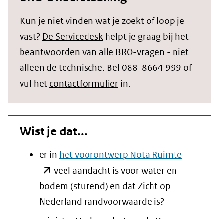
Kun je niet vinden wat je zoekt of loop je
vast?
De Servicedesk
helpt je graag bij het
beantwoorden van alle BRO-vragen - niet
alleen de technische. Bel 088-8664 999 of
vul het
contactformulier
in.
Wist je dat...
(opent
er in
het voorontwerp Nota Ruimte
in
veel aandacht is voor water en
nieuw
bodem (sturend) en dat Zicht op
venster)
Nederland randvoorwaarde is?
(verwijst