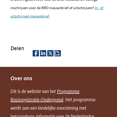
venster)
inschrijven voor de BRO nieuwsbrief of uitschrijven?
In- of
(verwijst
uitschrijven nieuwsbrief
.
naar
een
andere
website)
Delen
D
D
D
D
e
e
e
o
Over ons
l
l
l
w
e
e
e
n
Dit is de website van het
Programma
n
n
n
l
Basisregistratie Ondergrond
. Het programma
o
o
o
o
werkt aan een landelijke voorziening met
p
p
p
a
betrouwbare informatie over de Nederlandse