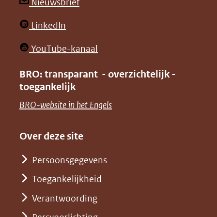
andere
andere
(opent
Nieuwsbrief
website)
website)
in
(opent
LinkedIn
nieuw
in
venster)
(opent
YouTube-kanaal
nieuw
(verwijst
in
venster)
BRO: transparant - overzichtelijk -
naar
nieuw
toegankelijk
(verwijst
een
venster)
naar
(opent
BRO-website in het Engels
andere
(verwijst
een
in
website)
naar
andere
nieuw
Over deze site
een
website)
venster)
andere
Persoonsgegevens
(verwijst
website)
Toegankelijkheid
naar
een
Verantwoording
andere