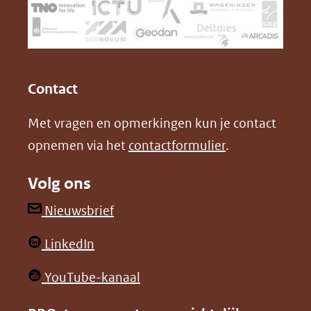
(verwijst
o
d
naar
o
I
een
k
n
(opent
(opent
andere
in
in
website)
Contact
nieuw
nieuw
Met vragen en opmerkingen kun je contact
venster)
venster)
opnemen via het
contactformulier
.
(verwijst
(verwijst
naar
naar
Volg ons
een
een
andere
andere
(opent
Nieuwsbrief
website)
website)
in
(opent
LinkedIn
nieuw
in
venster)
(opent
YouTube-kanaal
nieuw
(verwijst
in
venster)