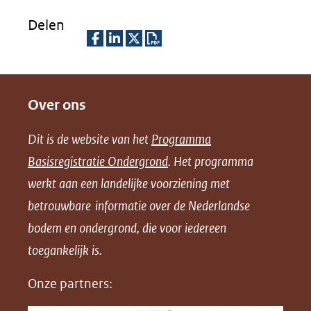
Delen
D
D
D
D
e
e
e
o
Over ons
l
l
l
w
e
e
e
n
Dit is de website van het
Programma
n
n
n
l
Basisregistratie Ondergrond
. Het programma
o
o
o
o
werkt aan een landelijke voorziening met
p
p
p
a
betrouwbare informatie over de Nederlandse
F
L
X
d
bodem en ondergrond, die voor iedereen
(opent
a
i
P
in
toegankelijk is.
c
n
D
nieuw
e
k
F
Onze partners:
venster)
b
e