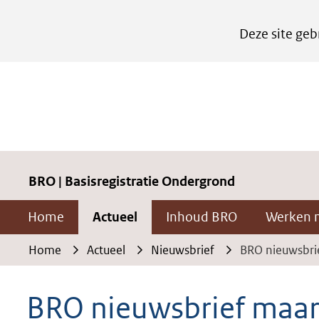
Cookies
Deze site geb
instellen
Hier
kan
het
gebruik
van
cookies
BRO | Basisregistratie Ondergrond
op
Home
Actueel
Inhoud BRO
Werken 
deze
website
Home
Actueel
Nieuwsbrief
BRO nieuwsbri
worden
toegestaan
BRO nieuwsbrief maar
of