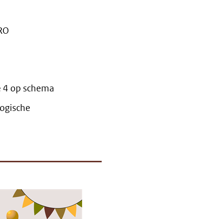
BRO
e 4 op schema
logische