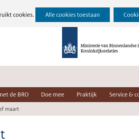
Ga
ruikt cookies.
Alle cookies toestaan
Cooki
naar
de
inhoud
Ministerie van Binnenlandse 
Koninkrijksrelaties
met de BRO
Doe mee
Praktijk
Service & c
ef maart
t