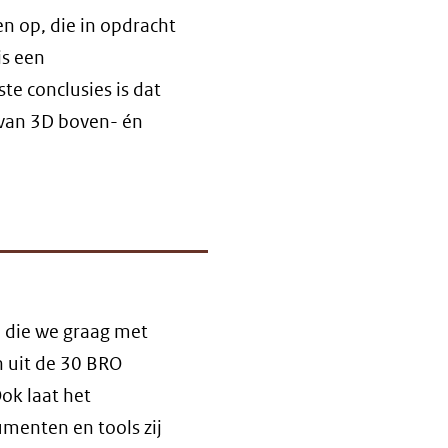
n op, die in opdracht
is een
te conclusies is dat
van 3D boven- én
n die we graag met
n uit de 30 BRO
ok laat het
menten en tools zij