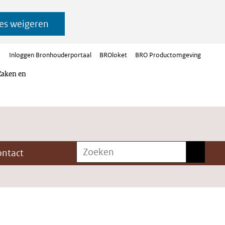
es weigeren
Inloggen Bronhouderportaal
BROloket
BRO Productomgeving
Zaken en
Zoeken
Zoeken
ontact