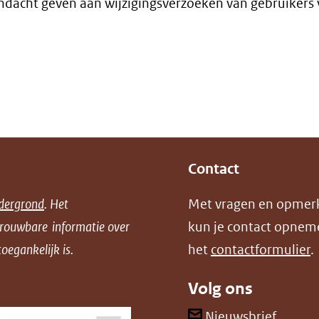
dacht geven aan wijzigingsverzoeken van gebruikers 
Contact
dergrond
. Het
Met vragen en opmer
trouwbare informatie over
kun je contact opnem
oegankelijk is.
het
contactformulier
.
Volg ons
(opent
Nieuwsbrief