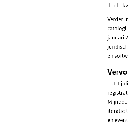
derde kw
Verder i
catalogi
januari 
juridisc
en softw
Vervo
Tot 1 ju
registra
Mijnbouw
iteratie
en event