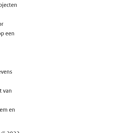
bjecten
or
op een
evens
t van
eem en