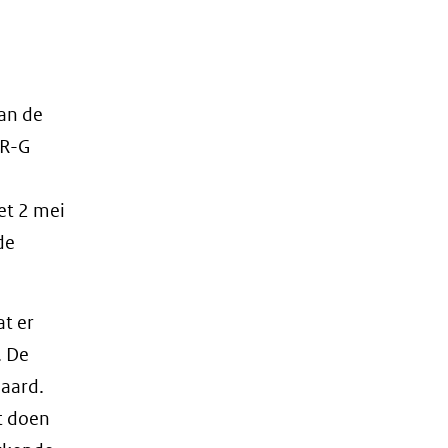
van de
HR-G
et 2 mei
de
at er
. De
daard.
t doen