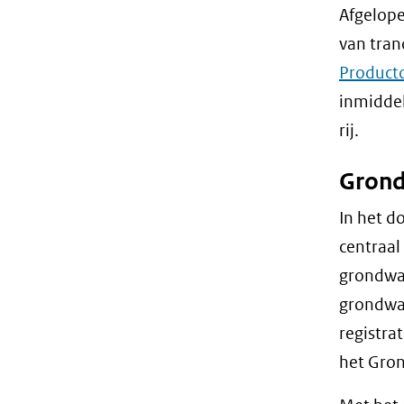
Afgelope
van tran
Product
inmidde
rij.
Grond
In het d
centraal
grondwat
grondwa
registra
het Gron