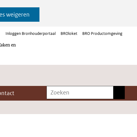
es weigeren
Inloggen Bronhouderportaal
BROloket
BRO Productomgeving
Zaken en
Zoeken
Zoeken
ontact