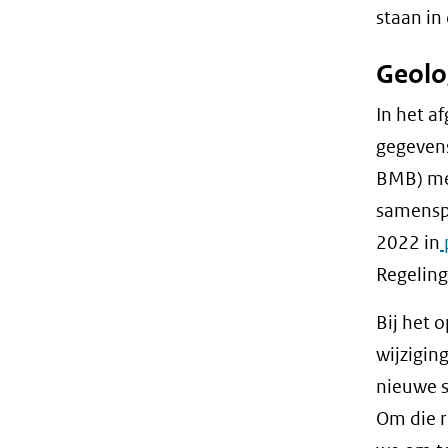
staan in
Geolo
In het a
gegeven
BMB) met
samenspr
2022 in
Regeling
Bij het 
wijzigin
nieuwe s
Om die r