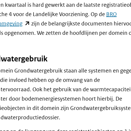
n kwartaal is hard gewerkt aan de laatste registratieo
che 4 voor de Landelijke Voorziening. Op de
BRO
(opent
omgeving
zijn de belangrijkste documenten hiervo
in
ls opgenomen. We zetten de hoofdlijnen per domein 
nieuw
venster)
watergebruik
(verwijst
naar
omein Grondwatergebruik staan alle systemen en geg
een
 die invloed hebben op de omvang van de
andere
ervoorraad. Ook het gebruik van de warmtecapacitei
website)
ter door bodemenergiesystemen hoort hierbij. De
tieobjecten in dit domein zijn Grondwatergebruiksyst
dwaterproductiedossier.