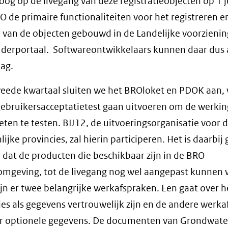
oog op de livegang van deze registratieobjecten op 1 j
O de primaire functionaliteiten voor het registreren e
 van de objecten gebouwd in de Landelijke voorzienin
derportaal. Softwareontwikkelaars kunnen daar dus 
lag.
weede kwartaal sluiten we het BROloket en PDOK aan,
gebruikersacceptatietest gaan uitvoeren om de werkin
eten te testen. BIJ12, de uitvoeringsorganisatie voor 
ijke provincies, zal hierin participeren. Het is daarbi
 dat de producten die beschikbaar zijn in de BRO
mgeving, tot de livegang nog wel aangepast kunnen
ijn er twee belangrijke werkafspraken. Een gaat over h
jes als gegevens vertrouwelijk zijn en de andere werk
er optionele gegevens. De documenten van Grondwate