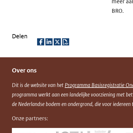
meer aan
BRO.
Delen
D
D
D
D
e
e
e
o
Over ons
l
l
l
w
e
e
e
n
Dit is de website van het
Programma Basisregistratie On
n
n
n
l
programma werkt aan een landelijke voorziening met be
o
o
o
o
de Nederlandse bodem en ondergrond, die voor iedereen t
p
p
p
a
F
L
X
d
Onze partners:
(opent
a
i
P
in
c
n
D