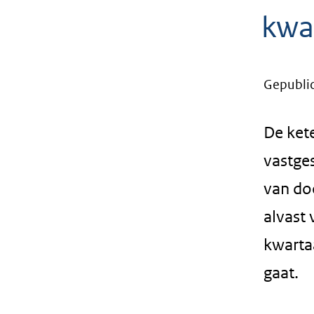
geweigerd.
kwa
Gepubli
De kete
vastge
van do
alvast
kwartaa
gaat.