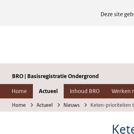
Cookies
Deze site geb
instellen
Hier
kan
het
gebruik
van
cookies
BRO | Basisregistratie Ondergrond
op
Home
Actueel
Inhoud BRO
Werken 
deze
website
Home
Actueel
Nieuws
Keten-prioriteiten
worden
toegestaan
Ket
of