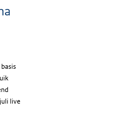
ma
 basis
uik
end
li live