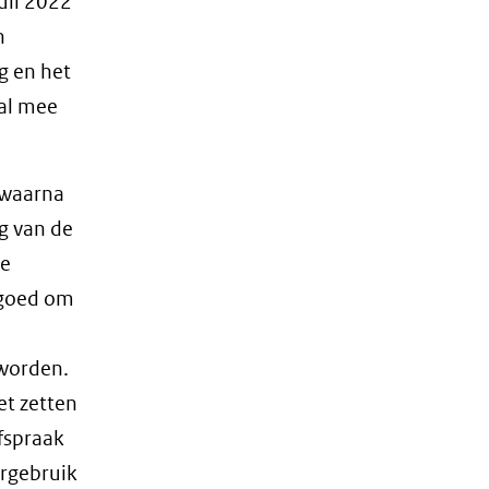
uli 2022
n
g en het
al mee
 waarna
g van de
de
j goed om
 worden.
et zetten
afspraak
rgebruik