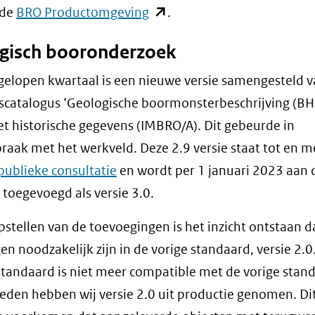
(opent
 de
BRO Productomgeving
.
in
gisch booronderzoek
nieuw
venster)
fgelopen kwartaal is een nieuwe versie samengesteld 
(verwijst
scatalogus ‘Geologische boormonsterbeschrijving (B
naar
 historische gegevens (IMBRO/A). Dit gebeurde in
een
aak met het werkveld. Deze 2.9 versie staat tot en m
andere
publieke consultatie
en wordt per 1 januari 2023 aan 
website)
 toegevoegd als versie 3.0.
opstellen van de toevoegingen is het inzicht ontstaan d
gen noodzakelijk zijn in de vorige standaard, versie 2.0
tandaard is niet meer compatible met de vorige stan
eden hebben wij versie 2.0 uit productie genomen. Di