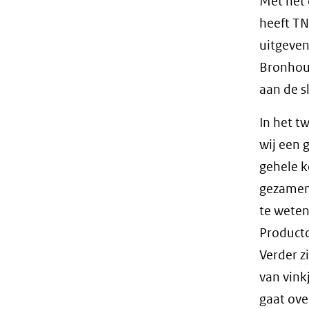
Met het 
heeft TN
uitgeven
Bronhou
aan de s
In het t
wij een 
gehele k
gezamenl
te weten
Producto
Verder z
van vink
gaat ov