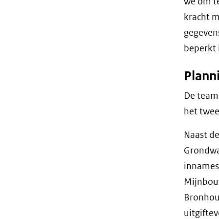
we om t
kracht m
gegevens
beperkt i
Plann
De team
het twee
Naast de
Grondwat
innames
Mijnbouw
Bronhoud
uitgifte