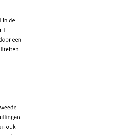
 in de
r 1
rdoor een
liteiten
 tweede
vullingen
an ook