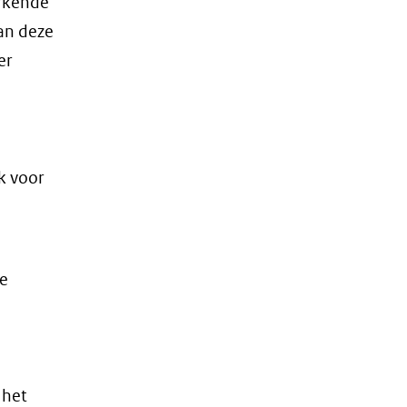
rkende
an deze
er
k voor
de
 het