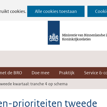
Ga
ruikt cookies.
Alle cookies toestaan
Cooki
naar
de
inhoud
Ministerie van Binnenlandse 
Koninkrijksrelaties
met de BRO
Doe mee
Praktijk
Service & c
 tweede kwartaal: tranche 4 op schema
en-prioriteiten tweede