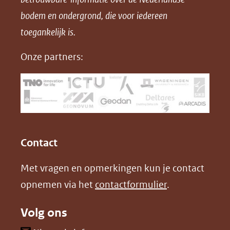
F
L
X
d
bodem en ondergrond, die voor iedereen
(opent
a
i
P
in
toegankelijk is.
c
n
D
nieuw
e
k
F
Onze partners:
venster)
b
e
(verwijst
o
d
naar
o
I
een
k
n
(opent
(opent
andere
in
in
website)
Contact
nieuw
nieuw
Met vragen en opmerkingen kun je contact
venster)
venster)
opnemen via het
contactformulier
.
(verwijst
(verwijst
naar
naar
Volg ons
een
een