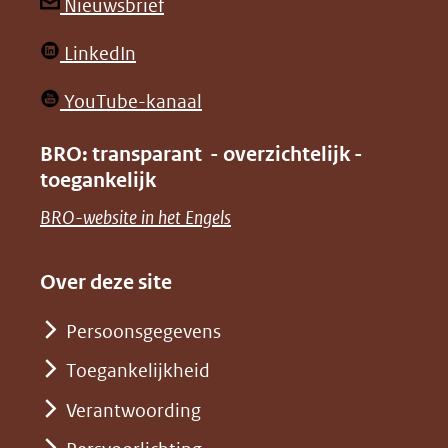
andere
andere
(opent
Nieuwsbrief
website)
website)
in
(opent
LinkedIn
nieuw
in
venster)
(opent
YouTube-kanaal
nieuw
(verwijst
in
venster)
BRO: transparant - overzichtelijk -
naar
nieuw
toegankelijk
(verwijst
een
venster)
naar
(opent
BRO-website in het Engels
andere
(verwijst
een
in
website)
naar
andere
nieuw
Over deze site
een
website)
venster)
andere
Persoonsgegevens
(verwijst
website)
Toegankelijkheid
naar
een
Verantwoording
andere