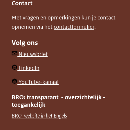
in
in
website)
Contact
nieuw
nieuw
Met vragen en opmerkingen kun je contact
venster)
venster)
opnemen via het
contactformulier
.
(verwijst
(verwijst
naar
naar
Volg ons
een
een
andere
andere
(opent
Nieuwsbrief
website)
website)
in
(opent
LinkedIn
nieuw
in
venster)
(opent
YouTube-kanaal
nieuw
(verwijst
in
venster)
BRO: transparant - overzichtelijk -
naar
nieuw
toegankelijk
(verwijst
een
venster)
naar
(opent
BRO-website in het Engels
andere
(verwijst
een
in
website)
naar