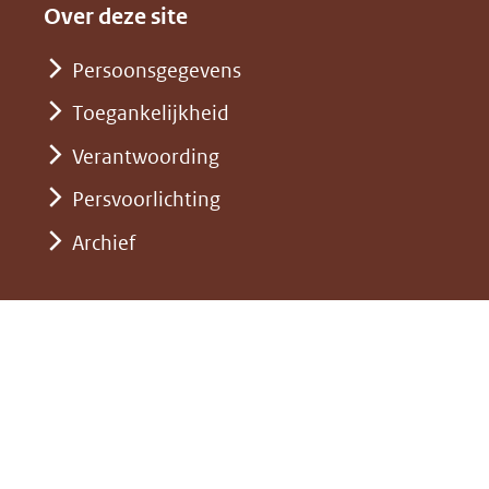
andere
nieuw
Over deze site
een
website)
venster)
andere
Persoonsgegevens
(verwijst
website)
Toegankelijkheid
naar
een
Verantwoording
andere
Persvoorlichting
website)
Archief