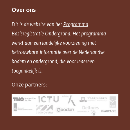
e
e
e
o
Over ons
l
l
l
w
e
e
e
n
Dit is de website van het
Programma
n
n
n
l
Basisregistratie Ondergrond
. Het programma
o
o
o
o
werkt aan een landelijke voorziening met
p
p
p
a
betrouwbare informatie over de Nederlandse
F
L
X
d
bodem en ondergrond, die voor iedereen
(opent
a
i
P
in
toegankelijk is.
c
n
D
nieuw
e
k
F
Onze partners:
venster)
b
e
(verwijst
o
d
naar
o
I
een
k
n
(opent
(opent
andere