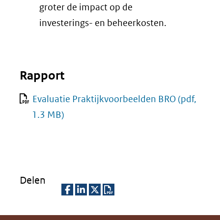
groter de impact op de
investerings- en beheerkosten.
Rapport
Evaluatie Praktijkvoorbeelden BRO
(pdf,
1.3 MB)
Delen
D
D
D
D