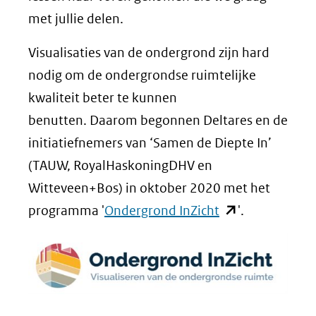
met jullie delen.
Visualisaties van de ondergrond zijn hard
nodig om de ondergrondse ruimtelijke
kwaliteit beter te kunnen
benutten. Daarom begonnen Deltares en de
initiatiefnemers van ‘Samen de Diepte In’
(TAUW, RoyalHaskoningDHV en
Witteveen+Bos) in oktober 2020 met het
(opent
programma '
Ondergrond InZicht
'.
in
nieuw
venster)
(verwijst