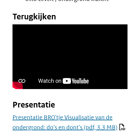
Terugkijken
Presentatie
Presentatie BRO'tje Visualisatie van de
ondergrond: do's en dont's
(pdf, 3.3 MB)