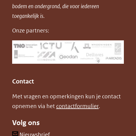
bodem en ondergrond, die voor iedereen
(opent
a
i
P
in
toegankelijk is.
c
n
D
nieuw
e
k
F
Onze partners:
venster)
b
e
(verwijst
o
d
naar
o
I
een
k
n
(opent
(opent
andere
in
in
website)
Contact
nieuw
nieuw
Met vragen en opmerkingen kun je contact
venster)
venster)
opnemen via het
contactformulier
.
(verwijst
(verwijst
naar
naar
Volg ons
een
een
andere
andere
(opent
Nieuwsbrief