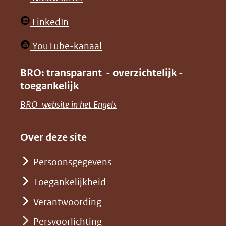
website)
website)
in
(opent
LinkedIn
nieuw
in
venster)
(opent
YouTube-kanaal
nieuw
(verwijst
in
venster)
BRO: transparant - overzichtelijk -
naar
nieuw
toegankelijk
(verwijst
een
venster)
naar
(opent
BRO-website in het Engels
andere
(verwijst
een
in
website)
naar
andere
nieuw
Over deze site
een
website)
venster)
andere
Persoonsgegevens
(verwijst
website)
Toegankelijkheid
naar
een
Verantwoording
andere
Persvoorlichting