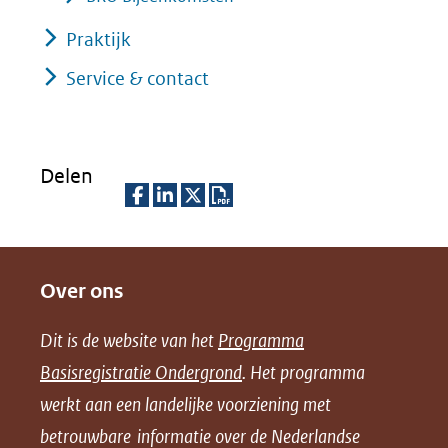
Praktijk
Service & contact
Delen
D
D
D
D
e
e
e
o
Over ons
l
l
l
w
e
e
e
n
Dit is de website van het
Programma
n
n
n
l
Basisregistratie Ondergrond
. Het programma
o
o
o
o
werkt aan een landelijke voorziening met
p
p
p
a
betrouwbare informatie over de Nederlandse
F
L
X
d