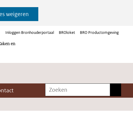
es weigeren
Inloggen Bronhouderportaal
BROloket
BRO Productomgeving
Zaken en
Zoeken
Zoeken
ontact