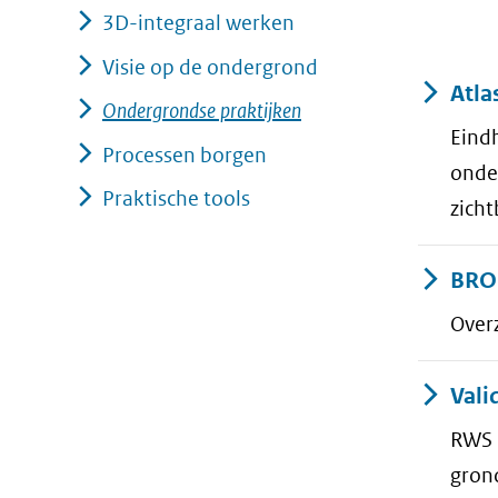
3D-integraal werken
geweigerd.
Visie op de ondergrond
Result
Atla
Ondergrondse praktijken
Eindh
Processen borgen
onde
Praktische tools
zich
BRO 
Overz
Vali
RWS h
gron