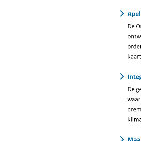
Apel
De O
ontw
orden
kaar
Inte
De g
waar
dremp
klima
Maas