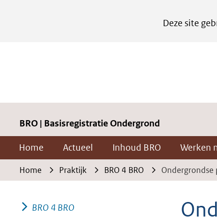
Cookies
Deze site geb
instellen
Hier
kan
het
gebruik
van
cookies
BRO | Basisregistratie Ondergrond
op
Home
Actueel
Inhoud BRO
Werken 
deze
website
Home
Praktijk
BRO 4 BRO
Ondergrondse p
worden
toegestaan
Ond
BRO 4 BRO
of