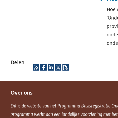
Hoe 
'Ond
prov
onde
onde
Delen
R
D
D
D
D
S
e
e
e
o
Over ons
S
l
l
l
w
e
e
e
n
Dit is de website van het
Programma Basisregistratie On
n
n
n
l
programma werkt aan een landelijke voorziening met be
o
o
o
o