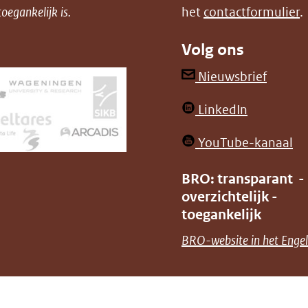
oegankelijk is.
het
contactformulier
.
Volg ons
(opent
Nieuwsbrief
in
(opent
LinkedIn
nieuw
in
venster
(o
YouTube-kanaal
nieuw
(verwij
in
venster)
BRO: transparant -
naar
ni
overzichtelijk -
(verwijst
een
ve
toegankelijk
naar
andere
(v
BRO-website in het Engel
een
websit
na
andere
ee
website)
an