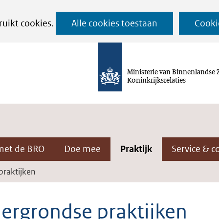
Ga
ruikt cookies.
Alle cookies toestaan
Cooki
naar
de
inhoud
Ministerie van Binnenlandse 
Koninkrijksrelaties
met de BRO
Doe mee
Praktijk
Service & c
raktijken
ergrondse praktijken