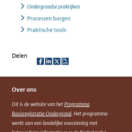
Ondergrondse praktijken
andere
Processen borgen
website)
Praktische tools
Delen
D
D
D
D
e
e
e
o
Over ons
l
l
l
w
e
e
e
n
Dit is de website van het
Programma
n
n
n
l
Basisregistratie Ondergrond
. Het programma
o
o
o
o
werkt aan een landelijke voorziening met
p
p
p
a