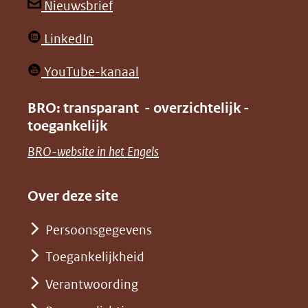
andere
andere
(opent
Nieuwsbrief
website)
website)
in
(opent
LinkedIn
nieuw
in
venster)
(opent
YouTube-kanaal
nieuw
(verwijst
in
venster)
BRO: transparant - overzichtelijk -
naar
nieuw
toegankelijk
(verwijst
een
venster)
naar
(opent
BRO-website in het Engels
andere
(verwijst
een
in
website)
naar
andere
nieuw
Over deze site
een
website)
venster)
andere
Persoonsgegevens
(verwijst
website)
Toegankelijkheid
naar
een
Verantwoording
andere