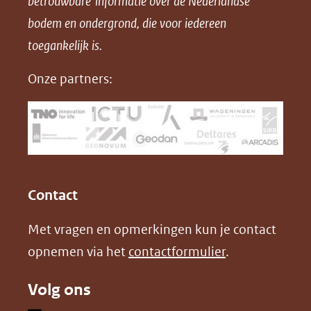
betrouwbare informatie over de Nederlandse
F
L
X
d
bodem en ondergrond, die voor iedereen
(opent
a
i
P
in
toegankelijk is.
c
n
D
nieuw
e
k
F
Onze partners:
venster)
b
e
(verwijst
o
d
naar
o
I
een
k
n
(opent
(opent
andere
in
in
website)
Contact
nieuw
nieuw
Met vragen en opmerkingen kun je contact
venster)
venster)
opnemen via het
contactformulier
.
(verwijst
(verwijst
naar
naar
Volg ons
een
een