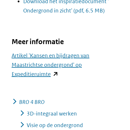
Download het inspiratiedocument '
Ondergrond in zicht'
(pdf, 6.5 MB)
Meer informatie
Artikel 'Kansen en bijdragen van
Maastrichtse ondergrond' op
(opent
Expeditieruimte
in
nieuw
venster)
BRO 4 BRO
(verwijst
3D-integraal werken
naar
Visie op de ondergrond
een