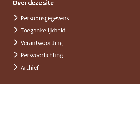
andere
nieuw
Over deze site
een
website)
venster)
andere
Persoonsgegevens
(verwijst
website)
Toegankelijkheid
naar
een
Verantwoording
andere
Persvoorlichting
website)
Archief