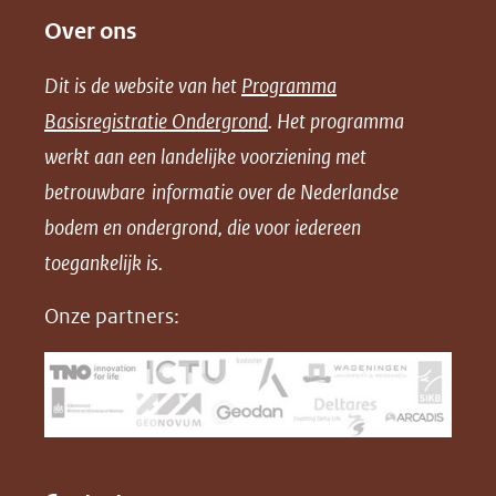
Over ons
l
l
l
w
e
e
e
n
Dit is de website van het
Programma
n
n
n
l
Basisregistratie Ondergrond
. Het programma
o
o
o
o
werkt aan een landelijke voorziening met
p
p
p
a
betrouwbare informatie over de Nederlandse
F
L
X
d
bodem en ondergrond, die voor iedereen
(opent
a
i
P
in
toegankelijk is.
c
n
D
nieuw
e
k
F
Onze partners:
venster)
b
e
(verwijst
o
d
naar
o
I
een
k
n
(opent
(opent
andere
in
in
website)