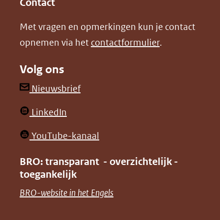
Contact
nieuw
nieuw
Met vragen en opmerkingen kun je contact
venster)
venster)
opnemen via het
contactformulier
.
(verwijst
(verwijst
naar
naar
Volg ons
een
een
andere
andere
(opent
Nieuwsbrief
website)
website)
in
(opent
LinkedIn
nieuw
in
venster)
(opent
YouTube-kanaal
nieuw
(verwijst
in
venster)
BRO: transparant - overzichtelijk -
naar
nieuw
toegankelijk
(verwijst
een
venster)
naar
(opent
BRO-website in het Engels
andere
(verwijst
een
in
website)
naar