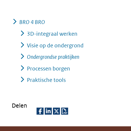
nieuw
venster)
(verwijst
BRO 4 BRO
naar
3D-integraal werken
een
Visie op de ondergrond
andere
Ondergrondse praktijken
website)
Processen borgen
Praktische tools
Delen
D
D
D
D
e
e
e
o