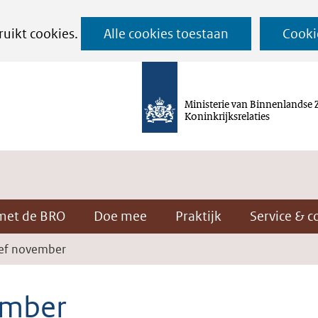
Ga
ruikt cookies.
Alle cookies toestaan
Cooki
naar
de
inhoud
Ministerie van Binnenlandse 
Koninkrijksrelaties
met de BRO
Doe mee
Praktijk
Service & c
ef november
ember