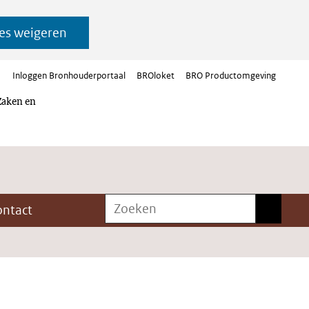
es weigeren
Inloggen Bronhouderportaal
BROloket
BRO Productomgeving
Zaken en
Zoeken
Zoeken
ontact