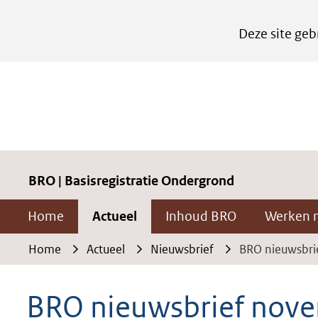
Cookies
Deze site geb
instellen
Hier
kan
het
gebruik
van
cookies
BRO | Basisregistratie Ondergrond
op
Home
Actueel
Inhoud BRO
Werken 
deze
website
Home
Actueel
Nieuwsbrief
BRO nieuwsbri
worden
toegestaan
BRO nieuwsbrief nov
of