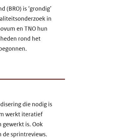
d (BRO) is ‘grondig’
aliteitsonderzoek in
onovum en TNO hun
mheden rond het
 begonnen.
isering die nodig is
 werkt iteratief
n gewerkt is. Ook
n de sprintreviews.