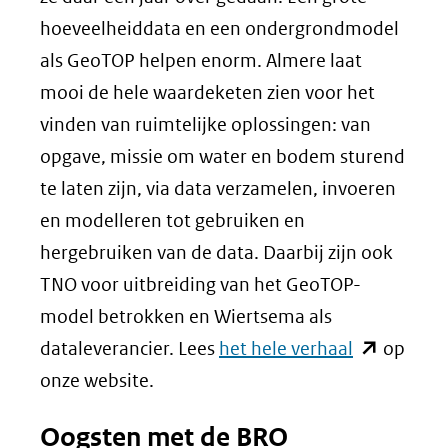
hoeveelheiddata en een ondergrondmodel
als GeoTOP helpen enorm. Almere laat
mooi de hele waardeketen zien voor het
vinden van ruimtelijke oplossingen: van
opgave, missie om water en bodem sturend
te laten zijn, via data verzamelen, invoeren
en modelleren tot gebruiken en
hergebruiken van de data. Daarbij zijn ook
TNO voor uitbreiding van het GeoTOP-
model betrokken en Wiertsema als
(opent
dataleverancier. Lees
het hele verhaal
op
in
onze website.
nieuw
Oogsten met de BRO
venster)