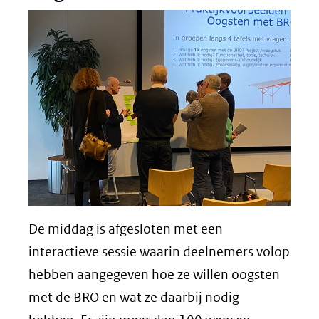
(verwijst
naar
een
andere
website)
De middag is afgesloten met een
interactieve sessie waarin deelnemers volop
hebben aangegeven hoe ze willen oogsten
met de BRO en wat ze daarbij nodig