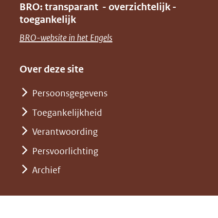
venster)
BRO: transparant - overzichtelijk -
naar
nieuw
toegankelijk
(verwijst
een
venster)
naar
(opent
BRO-website in het Engels
andere
(verwijst
een
in
website)
naar
andere
nieuw
Over deze site
een
website)
venster)
andere
Persoonsgegevens
(verwijst
website)
Toegankelijkheid
naar
een
Verantwoording
andere
Persvoorlichting
website)
Archief