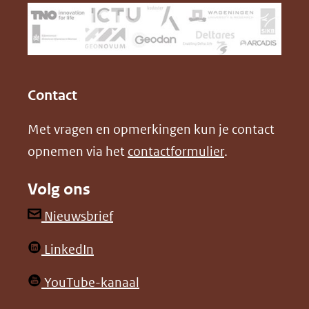
(verwijst
o
d
naar
o
I
een
k
n
(opent
(opent
andere
in
in
website)
Contact
nieuw
nieuw
Met vragen en opmerkingen kun je contact
venster)
venster)
opnemen via het
contactformulier
.
(verwijst
(verwijst
naar
naar
Volg ons
een
een
andere
andere
(opent
Nieuwsbrief
website)
website)
in
(opent
LinkedIn
nieuw
in
venster)
(opent
YouTube-kanaal
nieuw
(verwijst
in