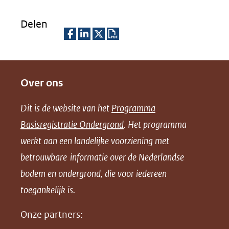
Delen
D
D
D
D
e
e
e
o
Over ons
l
l
l
w
e
e
e
n
Dit is de website van het
Programma
n
n
n
l
Basisregistratie Ondergrond
. Het programma
o
o
o
o
werkt aan een landelijke voorziening met
p
p
p
a
betrouwbare informatie over de Nederlandse
F
L
X
d
bodem en ondergrond, die voor iedereen
(opent
a
i
P
in
toegankelijk is.
c
n
D
nieuw
e
k
F
Onze partners:
venster)
b
e