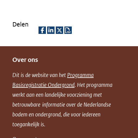
een
andere
website)
Delen
D
D
D
D
e
e
e
o
Over ons
l
l
l
w
e
e
e
n
Dit is de website van het
Programma
n
n
n
l
Basisregistratie Ondergrond
. Het programma
o
o
o
o
werkt aan een landelijke voorziening met
p
p
p
a
betrouwbare informatie over de Nederlandse
F
L
X
d
bodem en ondergrond, die voor iedereen
(opent
a
i
P
in
toegankelijk is.
c
n
D
nieuw
e
k
F