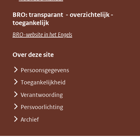
nieuw
(verwijst
in
venster)
BRO: transparant - overzichtelijk -
naar
nieuw
toegankelijk
(verwijst
een
venster)
naar
(opent
BRO-website in het Engels
andere
(verwijst
een
in
website)
naar
andere
nieuw
Over deze site
een
website)
venster)
andere
Persoonsgegevens
(verwijst
website)
Toegankelijkheid
naar
een
Verantwoording
andere
Persvoorlichting
website)
Archief