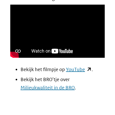
(opent
Bekijk het filmpje op
YouTube
.
in
Bekijk het BRO’tje over
nieuw
Milieukwaliteit in de BRO
.
venster)
(verwijst
naar