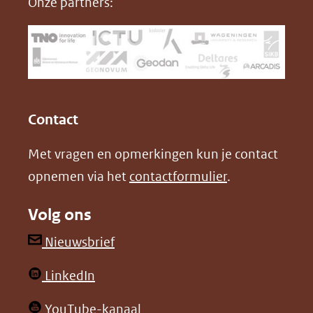
Onze partners:
venster)
b
e
(verwijst
o
d
naar
o
I
een
k
n
(opent
(opent
andere
in
in
website)
Contact
nieuw
nieuw
Met vragen en opmerkingen kun je contact
venster)
venster)
opnemen via het
contactformulier
.
(verwijst
(verwijst
naar
naar
Volg ons
een
een
andere
andere
(opent
Nieuwsbrief
website)
website)
in
(opent
LinkedIn
nieuw
in
venster)
(opent
YouTube-kanaal