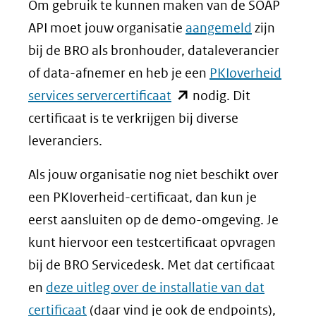
Om gebruik te kunnen maken van de SOAP
API moet jouw organisatie
aangemeld
zijn
bij de BRO als bronhouder, dataleverancier
of data-afnemer en heb je een
PKIoverheid
(opent
services servercertificaat
nodig. Dit
in
certificaat is te verkrijgen bij diverse
nieuw
leveranciers.
venster)
Als jouw organisatie nog niet beschikt over
(verwijst
een PKIoverheid-certificaat, dan kun je
naar
eerst aansluiten op de demo-omgeving. Je
een
kunt hiervoor een testcertificaat opvragen
andere
bij de BRO Servicedesk. Met dat certificaat
website)
en
deze uitleg over de installatie van dat
certificaat
(daar vind je ook de endpoints),