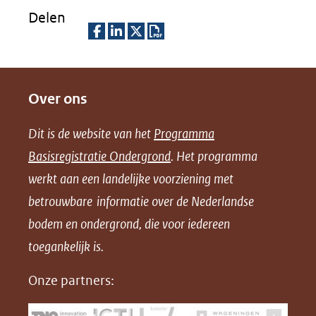
Delen
D
D
D
D
e
e
e
o
Over ons
l
l
l
w
e
e
e
n
Dit is de website van het
Programma
n
n
n
l
Basisregistratie Ondergrond
. Het programma
o
o
o
o
werkt aan een landelijke voorziening met
p
p
p
a
betrouwbare informatie over de Nederlandse
F
L
X
d
bodem en ondergrond, die voor iedereen
(opent
a
i
P
in
toegankelijk is.
c
n
D
nieuw
e
k
F
Onze partners:
venster)
b
e
(verwijst
o
d