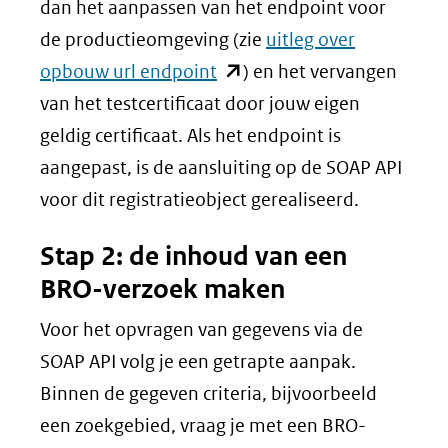
dan het aanpassen van het endpoint voor
de productieomgeving (zie
uitleg over
(opent
opbouw url endpoint
) en het vervangen
in
van het testcertificaat door jouw eigen
nieuw
geldig certificaat. Als het endpoint is
venster)
aangepast, is de aansluiting op de SOAP API
(verwijst
voor dit registratieobject gerealiseerd.
naar
Stap 2: de inhoud van een
een
BRO-verzoek maken
andere
website)
Voor het opvragen van gegevens via de
SOAP API volg je een getrapte aanpak.
Binnen de gegeven criteria, bijvoorbeeld
een zoekgebied, vraag je met een BRO-