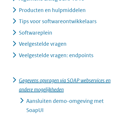
naar
Producten en hulpmiddelen
een
Tips voor softwareontwikkelaars
andere
Softwareplein
website)
Veelgestelde vragen
Veelgestelde vragen: endpoints
Gegevens opvragen via SOAP webservices en
andere mogelijkheden
Aansluiten demo-omgeving met
SoapUI