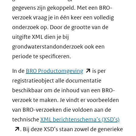
gegevens zijn gekoppeld. Met een BRO-
verzoek vraag je in één keer een volledig
onderzoek op. Door de grootte van de
uitgifte XML dien je bij
grondwaterstandonderzoek ook een
periode te specificeren.
(opent
In de
BRO Productomgeving
is per
in
registratieobject alle documentatie
nieuw
beschikbaar om de inhoud van een BRO-
venster)
verzoek te maken. Je vindt er voorbeelden
(verwijst
van BRO-verzoeken die voldoen aan de
naar
(open
technische
XML berichtenschema’s (XSD’s)
een
in
. Bij deze XSD’s staan zowel de generieke