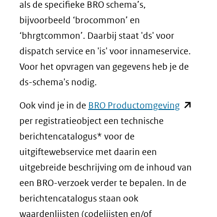
andere
nieuw
als de specifieke BRO schema’s,
website)
venste
bijvoorbeeld ‘brocommon’ en
(verwi
‘bhrgtcommon’. Daarbij staat 'ds' voor
naar
dispatch service en 'is' voor innameservice.
een
Voor het opvragen van gegevens heb je de
ander
ds-schema's nodig.
websit
(opent
Ook vind je in de
BRO Productomgeving
in
per registratieobject een technische
nieuw
berichtencatalogus* voor de
venster)
uitgiftewebservice met daarin een
(verwijst
uitgebreide beschrijving om de inhoud van
naar
een BRO-verzoek verder te bepalen. In de
een
berichtencatalogus staan ook
andere
waardenlijsten (codelijsten en/of