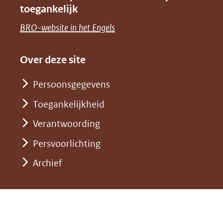
naar
nieuw
toegankelijk
(verwijst
een
venster)
naar
(opent
BRO-website in het Engels
andere
(verwijst
een
in
website)
naar
andere
nieuw
Over deze site
een
website)
venster)
andere
Persoonsgegevens
(verwijst
website)
Toegankelijkheid
naar
een
Verantwoording
andere
Persvoorlichting
website)
Archief