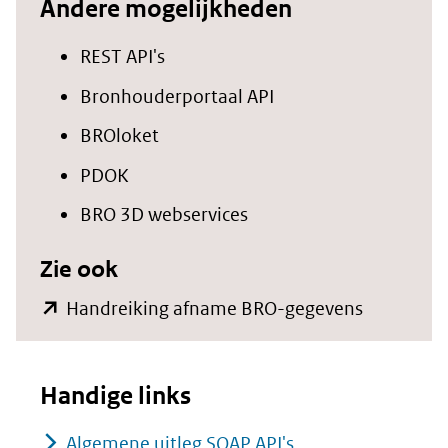
Andere mogelijkheden
REST API's
Bronhouderportaal API
BROloket
PDOK
BRO 3D webservices
Zie ook
(opent
Handreiking afname BRO-gegevens
in
nieuw
Handige links
venster)
(verwijst
Algemene uitleg SOAP API's