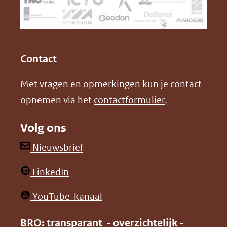
naar
o
I
een
k
n
(opent
(opent
andere
in
in
website)
Contact
nieuw
nieuw
Met vragen en opmerkingen kun je contact
venster)
venster)
opnemen via het
contactformulier
.
(verwijst
(verwijst
naar
naar
Volg ons
een
een
andere
andere
(opent
Nieuwsbrief
website)
website)
in
(opent
LinkedIn
nieuw
in
venster)
(opent
YouTube-kanaal
nieuw
(verwijst
in
venster)
BRO: transparant - overzichtelijk -