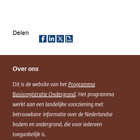
een
andere
website)
Delen
D
D
D
D
e
e
e
o
Over ons
l
l
l
w
e
e
e
n
Dit is de website van het
Programma
n
n
n
l
Basisregistratie Ondergrond
. Het programma
o
o
o
o
werkt aan een landelijke voorziening met
p
p
p
a
betrouwbare informatie over de Nederlandse
F
L
X
d
bodem en ondergrond, die voor iedereen
(opent
a
i
P
in
toegankelijk is.
c
n
D