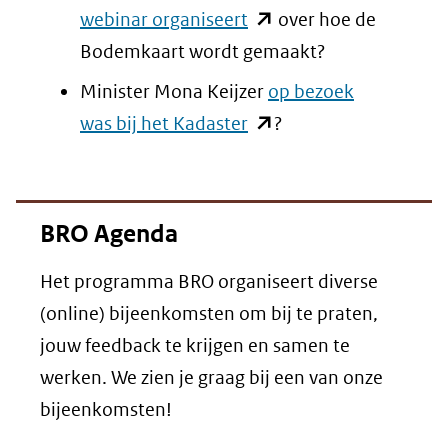
venster)
(opent
webinar organiseert
over hoe de
(verwijst
in
Bodemkaart wordt gemaakt?
naar
nieuw
Minister Mona Keijzer
op bezoek
een
venster)
(opent
was bij het Kadaster
?
andere
(verwijst
in
website)
naar
nieuw
een
venster)
BRO Agenda
andere
(verwijst
website)
Het programma BRO organiseert diverse
naar
(online) bijeenkomsten om bij te praten,
een
jouw feedback te krijgen en samen te
andere
werken. We zien je graag bij een van onze
website)
bijeenkomsten!