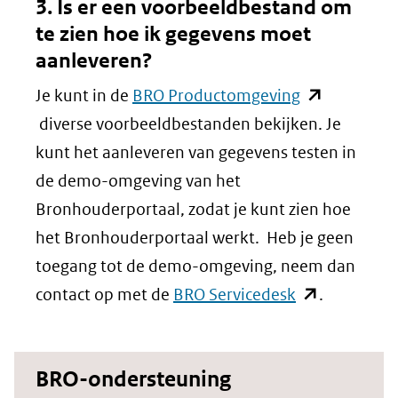
3. Is er een voorbeeldbestand om
venster)
te zien hoe ik gegevens moet
(verwijst
aanleveren?
naar
(opent
Je kunt in de
BRO Productomgeving
een
in
diverse voorbeeldbestanden bekijken. Je
andere
nieuw
kunt het aanleveren van gegevens testen in
website)
venster)
de demo-omgeving van het
(verwijst
Bronhouderportaal, zodat je kunt zien hoe
naar
het Bronhouderportaal werkt. Heb je geen
een
toegang tot de demo-omgeving, neem dan
(opent
andere
contact op met de
BRO Servicedesk
.
in
website)
nieuw
BRO-ondersteuning
venster)