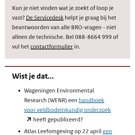
(verwijst
Kun je niet vinden wat je zoekt of loop je
naar
vast?
De Servicedesk
helpt je graag bij het
een
beantwoorden van alle BRO-vragen - niet
andere
alleen de technische. Bel 088-8664 999 of
website)
vul het
contactformulier
in.
Wist je dat...
Wageningen Environmental
Research (WENR) een
handboek
(opent
voor veldbodemkundig onderzoek
in
heeft gepubliceerd?
nieuw
Atlas Leefomgeving op 22 april
een