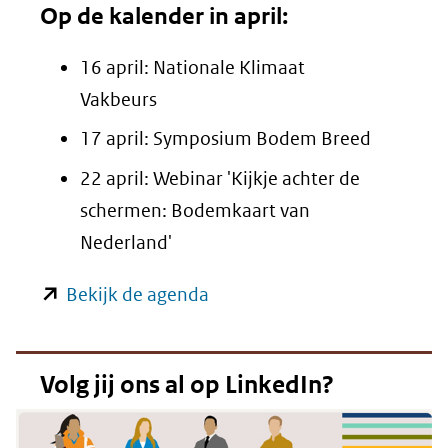
Op de kalender in april:
16 april: Nationale Klimaat
Vakbeurs
17 april: Symposium Bodem Breed
22 april: Webinar 'Kijkje achter de
schermen: Bodemkaart van
Nederland'
(opent
Bekijk de agenda
in
nieuw
Volg jij ons al op LinkedIn?
venster)
(verwijst