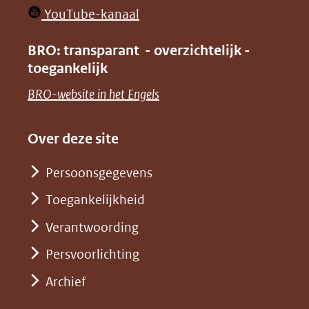
in
venster)
(opent
YouTube-kanaal
nieuw
(verwijst
in
venster)
BRO: transparant - overzichtelijk -
naar
nieuw
toegankelijk
(verwijst
een
venster)
naar
(opent
BRO-website in het Engels
andere
(verwijst
een
in
website)
naar
andere
nieuw
Over deze site
een
website)
venster)
andere
Persoonsgegevens
(verwijst
website)
Toegankelijkheid
naar
een
Verantwoording
andere
Persvoorlichting
website)
Archief