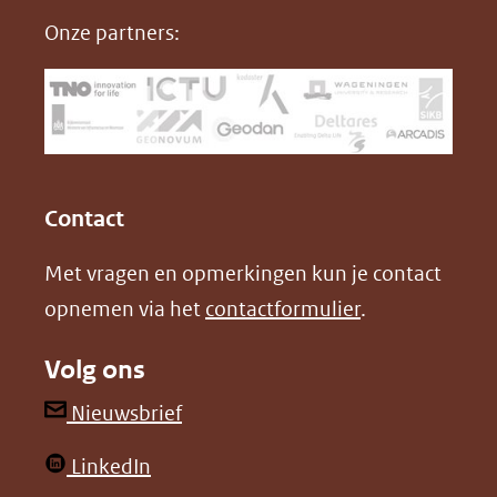
nieuw
e
k
F
Onze partners:
venster)
b
e
(verwijst
o
d
naar
o
I
een
k
n
(opent
(opent
andere
in
in
website)
Contact
nieuw
nieuw
Met vragen en opmerkingen kun je contact
venster)
venster)
opnemen via het
contactformulier
.
(verwijst
(verwijst
naar
naar
Volg ons
een
een
andere
andere
(opent
Nieuwsbrief
website)
website)
in
(opent
LinkedIn
nieuw