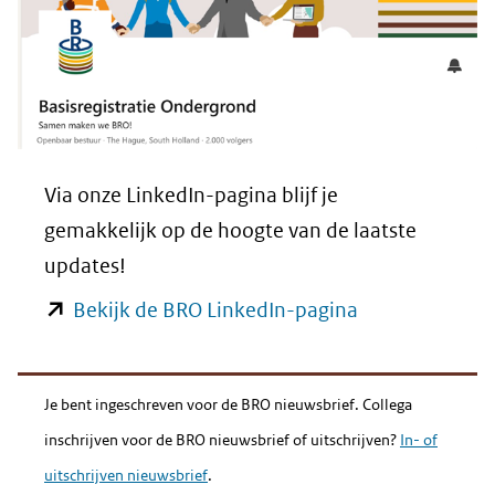
naar
een
andere
website)
Via onze LinkedIn-pagina blijf je
gemakkelijk op de hoogte van de laatste
updates!
(opent
Bekijk de BRO LinkedIn-pagina
in
nieuw
Je bent ingeschreven voor de BRO nieuwsbrief. Collega
venster)
inschrijven voor de BRO nieuwsbrief of uitschrijven?
In- of
(verwijst
uitschrijven nieuwsbrief
.
naar