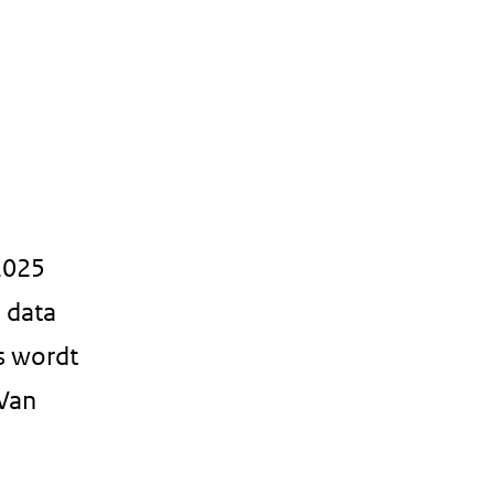
n
2025
 data
js wordt
 Van