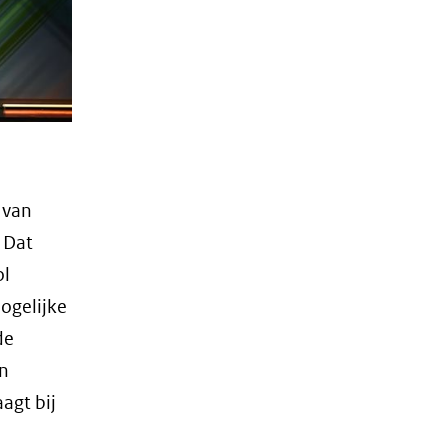
 van
 Dat
ol
ogelijke
de
en
agt bij