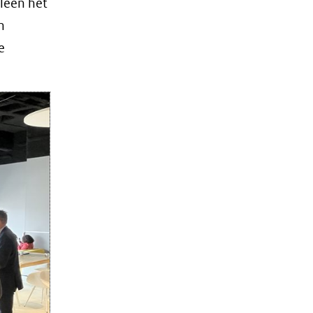
leen het
n
e