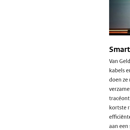
Smart
Van Geld
kabels e
doen ze 
verzamel
tracéont
kortste 
efficiën
aan een 