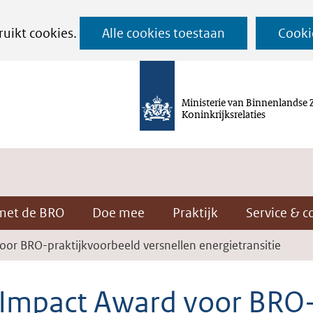
Ga
ruikt cookies.
Alle cookies toestaan
Cooki
naar
de
inhoud
Ministerie van Binnenlandse 
Koninkrijksrelaties
met de BRO
Doe mee
Praktijk
Service & c
oor BRO-praktijkvoorbeeld versnellen energietransitie
 Impact Award voor BRO