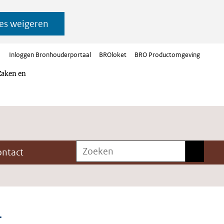
es weigeren
Inloggen Bronhouderportaal
BROloket
BRO Productomgeving
Zaken en
Zoeken
Zoeken
ontact
-