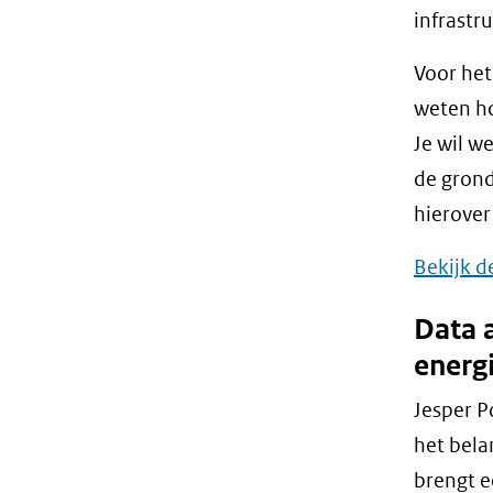
infrastru
Voor het
weten ho
Je wil w
de grond
hierover
Bekijk d
Data a
energi
Jesper P
het bela
brengt e