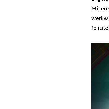
Milieu
werkwij
felicit