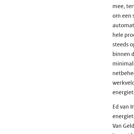
mee, ter
om een s
automati
hele pro
steeds o
binnen d
minimal
netbehee
werkveld
energiet
Ed van I
energiet
Van Geld