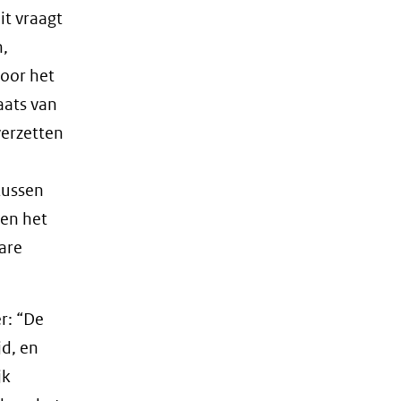
ere
it vraagt
ite)
n,
door het
aats van
erzetten
tussen
 en het
are
r: “De
jd, en
jk