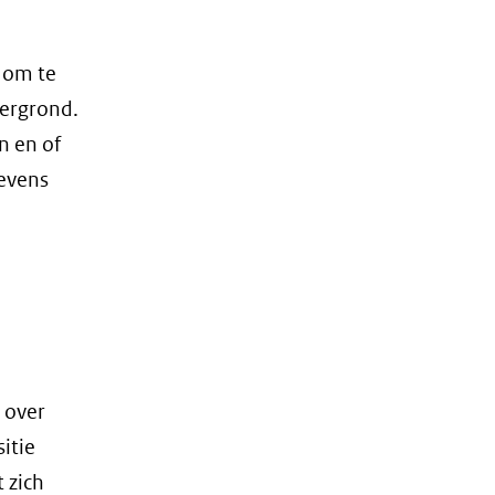
k om te
dergrond.
n en of
gevens
nt
uw
ter)
wijst
 over
itie
 zich