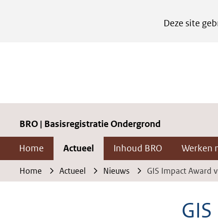
Cookies
Deze site geb
instellen
Hier
kan
het
gebruik
van
cookies
BRO | Basisregistratie Ondergrond
op
Home
Actueel
Inhoud BRO
Werken 
deze
website
Home
Actueel
Nieuws
GIS Impact Award v
worden
toegestaan
GIS
of