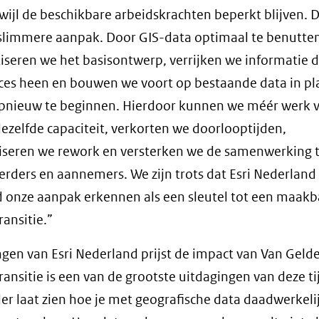
and
wijl de beschikbare arbeidskrachten beperkt blijven. D
webs
limmere aanpak. Door GIS-data optimaal te benutte
seren we het basisontwerp, verrijken we informatie 
ces heen en bouwen we voort op bestaande data in pl
pnieuw te beginnen. Hierdoor kunnen we méér werk v
ezelfde capaciteit, verkorten we doorlooptijden,
iseren we rework en versterken we de samenwerking 
rders en aannemers. We zijn trots dat Esri Nederland
 onze aanpak erkennen als een sleutel tot een maakb
ransitie.”
ngen van Esri Nederland prijst de impact van Van Gelde
ransitie is een van de grootste uitdagingen van deze ti
er laat zien hoe je met geografische data daadwerkeli