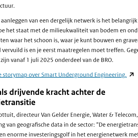
ctuur.
 aanleggen van een dergelijk netwerk is het belangrij
e het staat met de milieukwaliteit van bodem en on
eten waar het schoon is, waar je kunt bouwen en grave
 vervuild is en je eerst maatregelen moet treffen. Ge
 zijn vanaf 1 juli 2025 onderdeel van de BRO.
(ope
e storymap over Smart Underground Engineering.
in
ls drijvende kracht achter de
nie
etransitie
vens
(ver
ottuit, directeur Van Gelder Energie, Water & Telecom,
naar
ng van geografische data in de sector: “De energietrans
een
en enorme investeringsgolf in het energienetwerk met